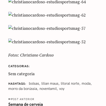
Fotos: Christiano Cardoso
CATEGORIAS
Sem categoria
‎bolsas
lilian maus
‎litoral norte
‎moda‬
HASHTAGS
morro da borússia
noventamil
voy
P
POST ANTERIOR
o
Semana de cerveja