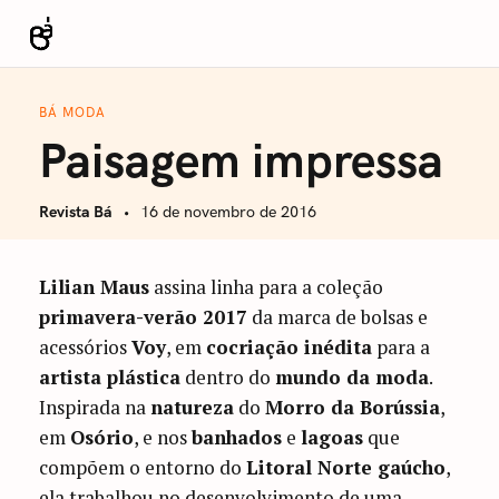
S
k
Revista Bá
i
p
BÁ MODA
t
Paisagem impressa
o
c
Revista Bá
16 de novembro de 2016
o
n
t
Lilian Maus
assina linha para a coleção
e
primavera-verão 2017
da marca de bolsas e
n
acessórios
Voy
, em
cocriação inédita
para a
t
artista plástica
dentro do
mundo da moda
.
Inspirada na
natureza
do
Morro da Borússia
,
em
Osório
, e nos
banhados
e
lagoas
que
compõem o entorno do
Litoral Norte gaúcho
,
ela trabalhou no desenvolvimento de uma