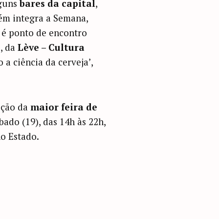
lguns
bares da capital
,
m integra a Semana,
é ponto de encontro
e
, da
Lève – Cultura
a ciência da cerveja’,
ição da
maior feira de
ado (19), das 14h às 22h,
o Estado.