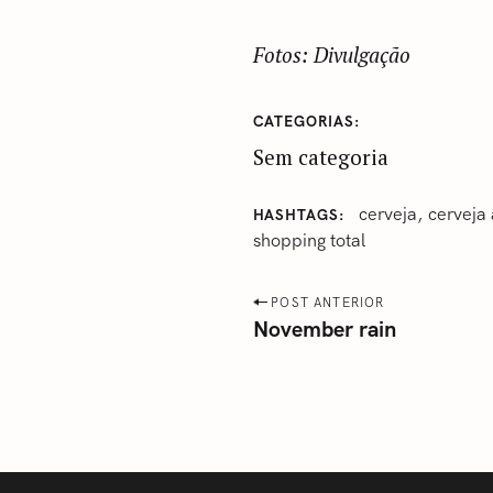
Fotos: Divulgação
CATEGORIAS
Sem categoria
‎cerveja
‎cerveja
HASHTAGS
shopping total
P
POST ANTERIOR
November rain
o
s
t
n
a
v