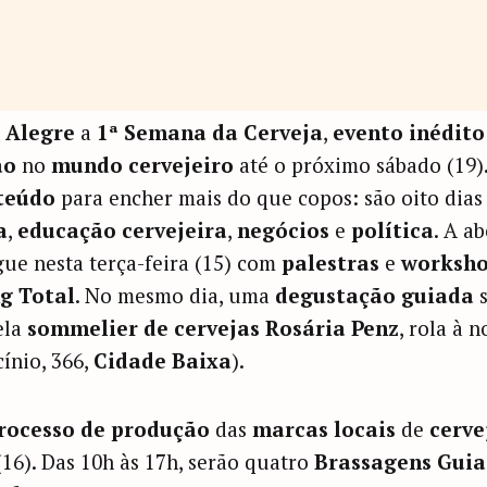
 Alegre
a
1ª Semana da Cerveja
,
evento inédito
ão
no
mundo cervejeiro
até o próximo sábado (19)
teúdo
para encher mais do que copos: são oito dias
a
,
educação cervejeira
,
negócios
e
política
. A a
ue nesta terça-feira (15) com
palestras
e
worksho
g Total
. No mesmo dia, uma
degustação guiada
s
ela
sommelier de cervejas Rosária Penz
, rola à 
ínio, 366,
Cidade Baixa
).
rocesso de produção
das
marcas locais
de
cerve
16). Das 10h às 17h, serão quatro
Brassagens Guia