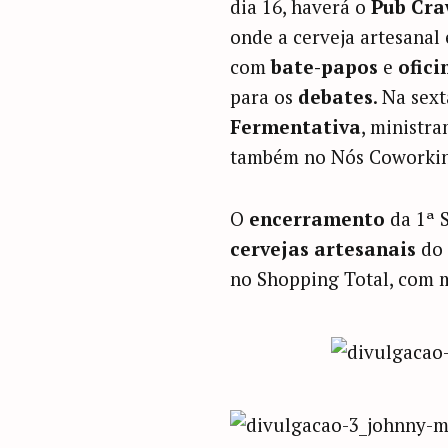
dia 16, haverá o
Pub Cra
onde a cerveja artesanal
com
bate-papos
e
ofici
para os
debates
. Na sext
Fermentativa
, ministra
também no Nós Coworkin
O
encerramento
da 1ª 
cervejas artesanais
do
no Shopping Total, com 