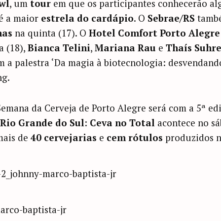
wl
, um
tour
em que os participantes conhecerão a
 é a maior
estrela do cardápio
. O
Sebrae/RS
també
nas
na quinta (17). O
Hotel Comfort Porto Alegre
a (18),
Bianca Telini
,
Mariana Rau
e
Thaís Suhr
m a palestra ‘Da magia à biotecnologia: desvendando 
g.
Semana da Cerveja de Porto Alegre será com a 5ª ed
Rio Grande do Sul
:
Ceva no Total
acontece no sáb
mais de
40 cervejarias
e
cem rótulos
produzidos n