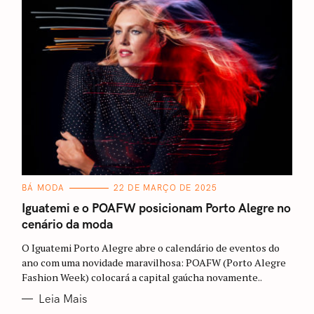
C
BÁ MODA
22 DE MARÇO DE 2025
A
T
Iguatemi e o POAFW posicionam Porto Alegre no
E
cenário da moda
G
O
R
O Iguatemi Porto Alegre abre o calendário de eventos do
I
A
ano com uma novidade maravilhosa: POAFW (Porto Alegre
S
Fashion Week) colocará a capital gaúcha novamente..
Leia Mais