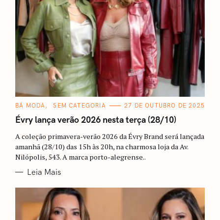
C
BÁ MODA
SEM CATEGORIA
27 DE OUTUBRO DE 2025
A
T
Évry lança verão 2026 nesta terça (28/10)
E
G
A coleção primavera-verão 2026 da Évry Brand será lançada
O
R
amanhã (28/10) das 15h às 20h, na charmosa loja da Av.
I
Nilópolis, 543. A marca porto-alegrense..
A
S
Leia Mais