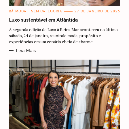
C
BÁ MODA
SEM CATEGORIA
27 DE JANEIRO DE 2026
A
T
Luxo sustentável em Atlântida
E
G
A segunda edição do Luxo à Beira-Mar aconteceu no último
O
R
sábado, 24 de janeiro, reunindo moda, propósito e
I
experiências em um cenário cheio de charme..
A
S
Leia Mais