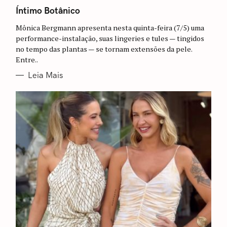
A
T
Íntimo Botânico
E
G
Mônica Bergmann apresenta nesta quinta-feira (7/5) uma
O
R
performance-instalação, suas lingeries e tules — tingidos
I
no tempo das plantas — se tornam extensões da pele.
A
S
Entre..
Leia Mais