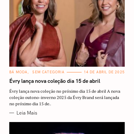
C
BÁ MODA
SEM CATEGORIA
14 DE ABRIL DE 2025
A
T
Évry lança nova coleção dia 15 de abril
E
G
Évry lança nova coleção no próximo dia 15 de abril A nova
O
R
coleção outono-inverno 2025 da Évry Brand será lançada
I
no próximo dia 15 de..
A
S
Leia Mais