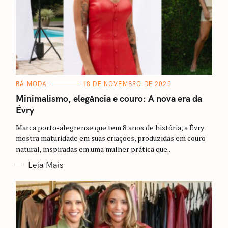
C
BÁ MODA
18 DE NOVEMBRO DE 2025
A
T
Minimalismo, elegância e couro: A nova era da
E
Évry
G
O
R
Marca porto-alegrense que tem 8 anos de história, a Évry
I
A
mostra maturidade em suas criações, produzidas em couro
S
natural, inspiradas em uma mulher prática que..
Leia Mais