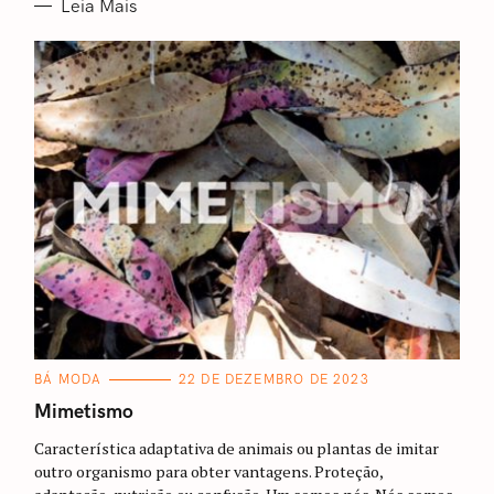
Leia Mais
C
BÁ MODA
22 DE DEZEMBRO DE 2023
A
T
Mimetismo
E
G
Característica adaptativa de animais ou plantas de imitar
O
R
outro organismo para obter vantagens. Proteção,
I
A