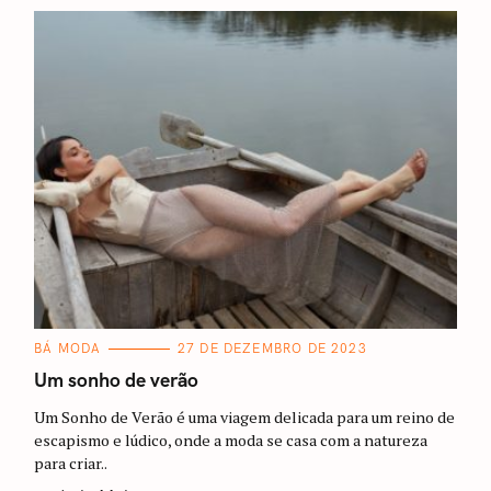
C
BÁ MODA
27 DE DEZEMBRO DE 2023
A
T
Um sonho de verão
E
G
Um Sonho de Verão é uma viagem delicada para um reino de
O
R
escapismo e lúdico, onde a moda se casa com a natureza
I
para criar..
A
S