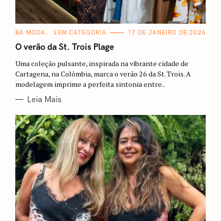
C
BÁ MODA
SEM CATEGORIA
17 DE JANEIRO DE 2026
A
T
O verão da St. Trois Plage
E
G
Uma coleção pulsante, inspirada na vibrante cidade de
O
R
Cartagena, na Colômbia, marca o verão 26 da St. Trois. A
I
modelagem imprime a perfeita sintonia entre..
A
S
Leia Mais