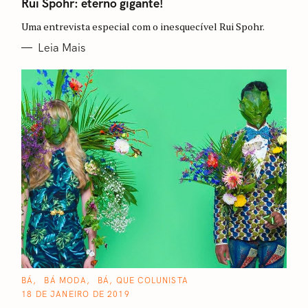
T
Rui Spohr: eterno gigante!
E
G
Uma entrevista especial com o inesquecível Rui Spohr.
O
R
I
Leia Mais
A
S
C
BÁ
BÁ MODA
BÁ, QUE COLUNISTA
A
18 DE JANEIRO DE 2019
T
E