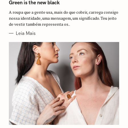
Green is the new black
G
O
R
A roupa que a gente usa, mais do que cobrir, carrega consigo
I
nossa identidade, uma mensagem, um significado. Teu jeito
A
S
de vestir também representa os..
Leia Mais