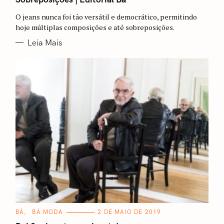
E
G
O jeans nunca foi tão versátil e democrático, permitindo
O
R
hoje múltiplas composições e até sobreposições.
I
A
Leia Mais
S
C
BÁ
BÁ MODA
2 DE MAIO DE 2019
A