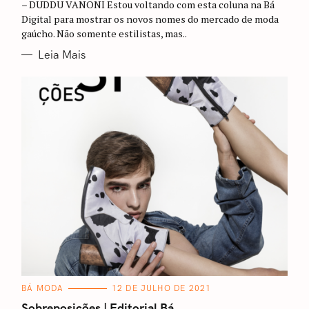
– DUDDU VANONI Estou voltando com esta coluna na Bá
O
R
Digital para mostrar os novos nomes do mercado de moda
I
gaúcho. Não somente estilistas, mas..
A
S
Leia Mais
C
BÁ MODA
12 DE JULHO DE 2021
A
T
Sobreposições | Editorial Bá