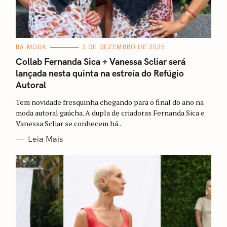
C
BÁ MODA
3 DE DEZEMBRO DE 2025
A
T
Collab Fernanda Sica + Vanessa Scliar será
E
lançada nesta quinta na estreia do Refúgio
G
O
Autoral
R
I
A
Tem novidade fresquinha chegando para o final do ano na
S
moda autoral gaúcha. A dupla de criadoras Fernanda Sica e
Vanessa Scliar se conhecem há..
Leia Mais