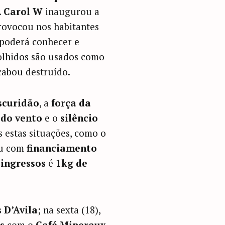
.
Carol W
inaugurou a
ovocou nos habitantes
poderá conhecer e
lhidos são usados como
abou destruído.
scuridão
, a
força da
 do vento
e o
silêncio
estas situações, como o
ou com
financiamento
s
ingressos
é
1kg de
 D’Avila
; na sexta (18),
s
com o
Café Mineraux