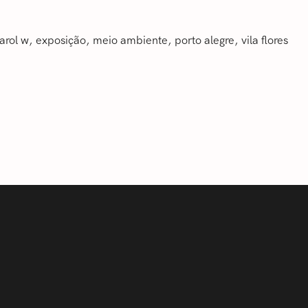
arol w
exposição
meio ambiente
‎porto alegre
vila flores