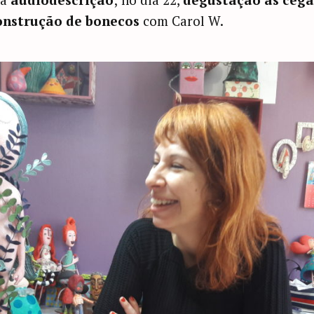
onstrução de bonecos
com Carol W.