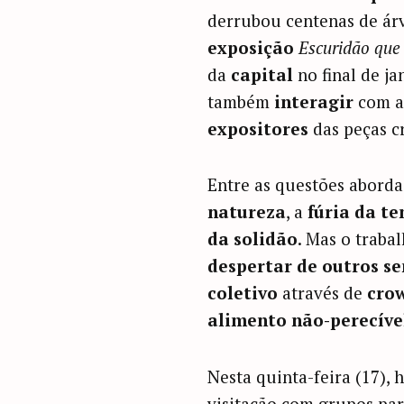
derrubou centenas de árv
exposição
Escuridão que
da
capital
no final de j
também
interagir
com a
expositores
das peças c
Entre as questões aborda
natureza
, a
fúria da t
da solidão
. Mas o trab
despertar de outros se
coletivo
através de
cro
alimento não-perecíve
Nesta quinta-feira (17),
visitação com grupos pa