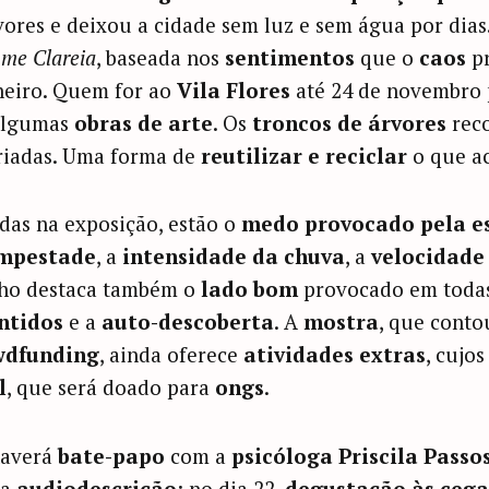
ores e deixou a cidade sem luz e sem água por dias
 me Clareia
, baseada nos
sentimentos
que o
caos
pr
aneiro. Quem for ao
Vila Flores
até 24 de novembro 
lgumas
obras de arte
. Os
troncos de árvores
reco
riadas. Uma forma de
reutilizar e reciclar
o que ac
das na exposição, estão o
medo provocado pela e
empestade
, a
intensidade da chuva
, a
velocidade
alho destaca também o
lado bom
provocado em todas 
ntidos
e a
auto-descoberta
. A
mostra
, que cont
wdfunding
, ainda oferece
atividades extras
, cujo
l
, que será doado para
ongs
.
 haverá
bate-papo
com a
psicóloga Priscila Passos
ra
audiodescrição
; no dia 22,
degustação às cega