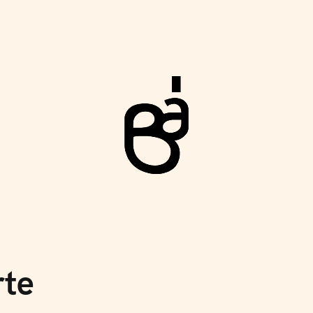
Rev
rte