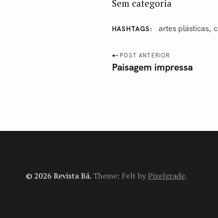
Sem categoria
artes plásticas
c
HASHTAGS
P
POST ANTERIOR
Paisagem impressa
o
s
t
n
a
v
i
g
© 2026 Revista Bá.
Theme: Felt by
Pixelgrade
.
a
t
i