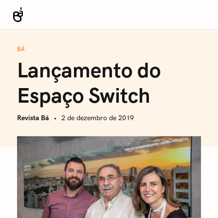
S
k
Revista Bá
i
p
BÁ
t
Lançamento do
o
c
Espaço Switch
o
n
Revista Bá
2 de dezembro de 2019
t
e
n
t