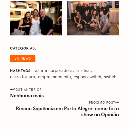
CATEGORIAS
BÁ NEWS
astir incorporadora
cris leal
HASHTAGS
elvira fortura
empreendimento
espaço switch
switch
P
POST ANTERIOR
o
Nenhuma mais
s
PRÓXIMO POST
Rincon Sapiência em Porto Alegre: como foi o
t
show no Opinião
n
a