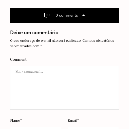
v
i
g
0 comments
a
t
Deixe um comentário
i
O seu endereço de e-mail não será publicado.
Campos obrigatórios
o
são marcados com
*
n
Comment
Name*
Email*