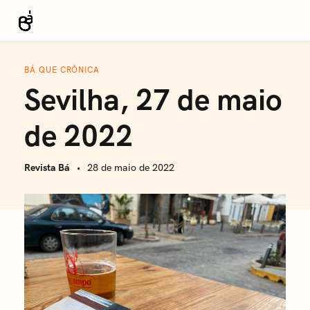
S
k
Revista Bá
i
p
BÁ QUE CRÔNICA
t
Sevilha, 27 de maio
o
c
de 2022
o
n
Revista Bá
28 de maio de 2022
t
e
n
t