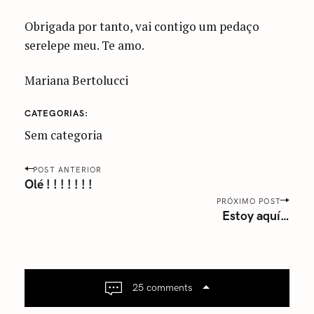
Obrigada por tanto, vai contigo um pedaço
serelepe meu. Te amo.
Mariana Bertolucci
CATEGORIAS
Sem categoria
P
POST ANTERIOR
o
Olé ! ! ! ! ! ! !
s
PRÓXIMO POST
Estoy aquí…
t
n
a
v
i
25 comments
g