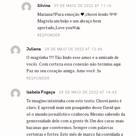
Silvina
29 DE MAIO DE 2022 AT 11:16
Mariana!!Pura emoção 🖤,chorei lendo 🫶🫶
Magrela um beijo e um abraço bem
apertado,Love you🫶🙏
RESPONDER
Juliana
28 DE MAIO DE 2022 AT 13:46
O magrinha !!!! Tão lindo esse amor e a amizade de
vocês . Com certeza essa conexão não termina aqui .
Paz no seu coração amiga . Amo você . Ju
RESPONDER
Isabela Fogaça
28 DE MAIO DE 2022 AT 14:43
Te imagino inteirinha com este texto. Chorei junto é
claro. E aprendi mais um pouquinho desse David que
só o mundo jornalístico conheceu. Mesmo sabendo da
generosidade dele com a gente tb. Um dos caras mais
bacanas que convivemos. Sempre com palavras
certeiras e fortes. Este mês de março fui convidada a