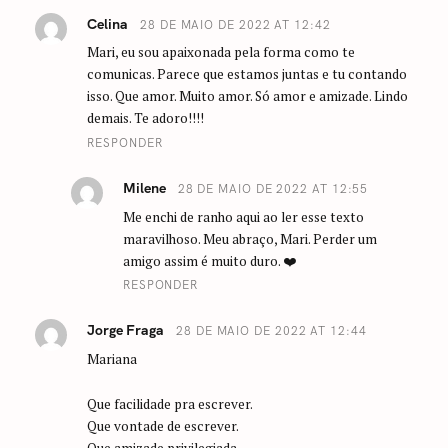
a
Celina
28 DE MAIO DE 2022 AT 12:42
t
Mari, eu sou apaixonada pela forma como te
i
comunicas. Parece que estamos juntas e tu contando
o
isso. Que amor. Muito amor. Só amor e amizade. Lindo
n
demais. Te adoro!!!!
RESPONDER
Milene
28 DE MAIO DE 2022 AT 12:55
Me enchi de ranho aqui ao ler esse texto
maravilhoso. Meu abraço, Mari. Perder um
amigo assim é muito duro. ❤️
RESPONDER
Jorge Fraga
28 DE MAIO DE 2022 AT 12:44
Mariana
Que facilidade pra escrever.
Que vontade de escrever.
Que amizade privilegiada.