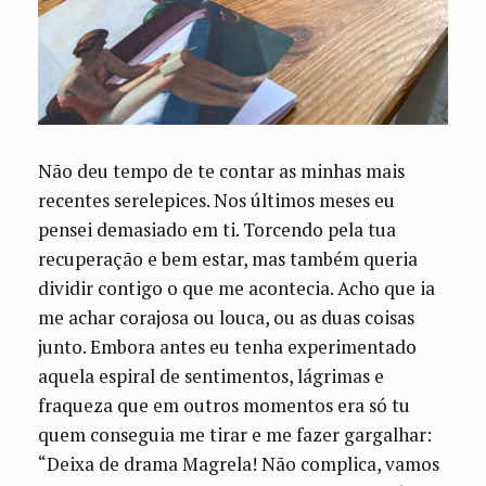
Não deu tempo de te contar as minhas mais recentes serelepices. Nos últimos meses eu pensei demasiado em ti. Torcendo pela tua recuperação e bem estar, mas também queria dividir contigo o que me acontecia. Acho que ia me achar corajosa ou louca, ou as duas coisas junto. Embora antes eu tenha experimentado aquela espiral de sentimentos, lágrimas e fraqueza que em outros momentos era só tu quem conseguia me tirar e me fazer gargalhar: “Deixa de drama Magrela! Não complica, vamos tomar um chope!” Nossos problemas e angústias dos anos 90 eram resolvidos facilmente com a chegada do segundo chope. O que não impedia que empinássemos mais uma (uma só?) dúzia deles. Gelados, afoitos, mergulhados nas nossas divagações e gargalhadas. Não conhecíamos com intimidade o desânimo e o cansaço nem passava perto do nosso corpo. Só queríamos mais uma rodada de boas risadas garantidas, histórias das nossas aventuras e dos escritores e artistas que admirávamos. E tu me apresentaste tantos. Vida pura. “Amor, alegria, sacanagem todo o dia” era o brinde que eu fazia. Lembro como se fosse hoje da primeira vez que nos olhamos. Eu ainda estava tímida na redação e deveria ser o segundo ou terceiro dia de trabalho e mesmo que tu ainda estivesse burilando o escritor e cronista genial que te habitará para sempre, as gostosas das peladas do IAPI récem ganhavam vida e malícia dentro de ti. Mas eu, uma foca eufórica recém-formada, estava entre gigantes. A nossa amiga Ju já tinha me dito que tu eras o editor de esporte faceiro e bacana e que certamente iríamos nos adorar. Intensa e vestida de paixão, inteira de vermelho porque o Inter tinha ganhado algum Grenal, eu esperava saírem as chamadas da impressora (…tudo está em Zero Hora dominical..) que ficava na frente da tua mesa. Tu parou de redigir naqueles computadores dos Flinstones, colocou a mão no queixo, um gesto típico teu que se repetiu tantas vezes, com teu ar sábio e questionador sapeca e deve ter pensado: “Que diabos essa guria tem na cabeça para querer passar credibilidade vestida desse jeito.” No bar da nossa amada Lara, nos cruzamos horas depois, eu subia a escada vinda do fumódromo e tu sorvia teu café fazendo rir o nosso querido seu Espina. Me perguntou: “Oi, tu é a guria nova da divulgação, né? Me conta, algum canalha já deu em cima de ti?” Fiquei surpresa e ri, respondendo que ainda não. Tu também riu e me disse: “Bom então eu acho que serei o primeiro, vamos tomar um chope hoje?” A Eurídes, uma colega nossa engraçada e meio brava, nos observava ali naquelas quatro cadeiras que tinham em frente ao bar. Se meteu na conversa: “Aí, ó David, guriazinha nova na redação.. Cuidado!!! Hein.. Aqui na redação é assim; ou tu enlouquece ou tu emputece!” Demos a nossa primeira das milhares gargalhadas juntos. Tu, repórter ligeiro, emendou: “E tu Eurídes, o que tu fez me conta?” Ela respondeu: ”Eu dei uma puteada no início e agora tô louca.” Voltamos a rir e saímos cada um para um lado e acho que nosso primeiro chope dos tantos que vieram foi naquele dia mesmo ou nos seguintes. A tua vontade de ajudar as pessoas a realizarem seus sonhos e serem mais felizes sempre me comoveu. Talvez porque tive a imensa sorte de ser uma delas. Tu sabia que meu maior desejo era aprender a ser uma boa repórter e escritora. E me pegou pela mão, me sentou na cadeira ao teu lado e me ensinou com a paciência de um Buda. Minha primeira pauta no jornal foi uma série sobre os personagens e a rotina do futebol de várzea de Porto Alegre. Eu disse que não entendia absolutamente nada e que várzea para mim era ali perto de Gramado. Tu riu e me disse: “Uma boa repórter sabe contar qualquer história e tu é uma boa repórter. Curiosa e apaixonada. Eu te ajudo.” Percebendo que eu gostava de crianças, me incubistes de cuidar do Esportinho. Um dia cheguei esbaforida na tua mesa e disse: “Tu não vai acreditar! Sabe aquele ator de Hollywood que fez o Sansão e Dalila, o Victor Mature? Recebi um telefonema da mulher dele e ele morava ali em Gravataí e jogava sinuca no Bom Fim, isso é uma baita pauta, não é? Tu me respondeu: “Calma Magrela, já ouvi falar nesta história, tem que ver. Acho brabo que ele tenha morado ali em Gravataí e a gente só fica sabendo agora… Mas, de qualquer maneira, esse pústula enganou a pobre mulher, vamos cuidar para preservá-la, mas pode ser uma boa matéria. Vai atrás. Eu te ajudo.” Tu me ajudou nessa e em todas as pautas das nossas vidas. Principalmente as da alma, que eram as únicas impossíveis para nós. Tu me dizia: “Tu te agita, perde a paciência e não presta atenção no que estou te mostrando. Tu tem que manter o foco, se entender dessa vez como a frase fica melhor, já vai escrever certo amanhã e mais cedo a gente se libera para o chope.” Nossa vida foi assim: “Chope, suor e lágrimas”. Trocamos o sangue pelo chope e o suor dedicávamos à labuta e às noites sem fim. As lágrimas eram sempre por minha conta. Um dia, saímos de um Lilliput, e eu e o nosso parceiro Ricardo Carle acabamos encontrando uma árvore na Assis Brasil. O mamão que eu tinha esquecido no banco de trás se espatifou no vidro da frente e as bolinhas pretas derramavam-se penduradas no espelho retrovisor. Entrei em pânico, e de tanto chope pensei que as bolinhas eram os nossos miolos, meus e do Carle. Olhei para o Ricardo e ele sangrava tanto no rosto, que só consegui parar de chorar dois dias depois. Ele foi para o hospital e logo se recuperou, mas eu sentia culpa. No outro dia tu foi para a casa dos meus pais onde eu estava porque viu que eu não ia parar de chorar. Lá pelas tantas tu me olha e diz: ”Olha só Magrela, eu tô aqui para te animar. Chega de chorar, pô, o cara tá bem. Mas se tu quer chorar, pega um papel e limpa o ranho, por favor.” Eu comecei a rir e tudo foi passando de novo. Por ironia do destino, em mais um dos meus ímpetos criativos, eu te escrevo hoje da Espanha. Embarquei no dia seguinte em que publicastes a tua última crônica, empolgada e feliz com uma possível melhora tua. Além da tua obra leve e linda para a humanidade, a Kelly para mim é tua herança, outra serelepe que não sairá do meu coração. E nós duas, como todos os teus amigos, te amamos tanto, que jamais deixamos de ter esperança de brindar de novo contigo. No segundo museu que eu visitei, eu lembrei muito de ti porque me dei conta que não conheço muito os pintores norte-americanos. Um em especial eu adoro e sempre que me deparo com quadros dele, percebo essa minha ignorância em relação aos outros, não vou muito além do Pollock e da pop art do Warhol. No Thyssen são poucas obras do Edward Hooper, esse meu favorito. Segui meu roteiro pensando que no próximo chope contigo e a Marcinha eu ia te perguntar sobre ele e me também saber dos outros. Passando em uma das lojinhas que fica bem no meio dessa ala dos americanos, dei de cara com essa caderneta da foto acima e amei sem saber que era do meu pintor favorito. Comprei e perguntei: “Onde está esse quadro? Já passou?”. O rapaz me disse que se eu voltasse um pouco o encontraria. Voltei e tirei o celular para fazer a foto da pintura e do crédito. A moça não deixou tirar fotos, mas pensei sempre otimista: “Bom, tenho a minha cadernetinha. Nunca esquecerei dessa obra e vou estreá-la escrevendo algo bonito no dia 27 de maio. Sim, na ânsia de não esquecer ou deixar nada da beleza da vida para trás, fotografo tudo o que me encanta. Mesmo que nunca mais olhe, tenho a sensação de que toda a beleza da vida e da arte estará para sempre ao alcance dos meus olhos e do meu coração. Dentro da minha bolsa, olha que barbada. Sim, eu ando mais cabalística e sensível do que nunca. E levava “Habitácion de Hotel” (nome do quadro) comigo desde o dia 26. Vá que a minha inspiração viesse me visitar depois da meia noite em algum boteco de tapas. A Kelly me chamou ontem cedo para dizer que tu estava cansado. Entrei em desespero, meu nariz entupiu inteiro, chamei a Pri e não sabia o que fazer. Pratiquei yoga meio chorando, meio rezando, que ainda faço coisas ao mesmo tempo. A Pri me disse para ter calma, que ia dar tudo certo. Acreditei, tu me disse um dia que eu era a última pessoa boa do mundo. Na verdade, bom é tu, eu sou das mais tolas porque acredito nas pessoas, mesmo que eu sofra, como sou pura contradição, também me sinto mais feliz. Quando soube que tu finalmente estava descansando, eu estava noutro museu visitando uma mostra sobre impressão. Veja bem como diria a Mari Schoolze, meu whatsapp enlouqueceu de tanta mensagem. Todas as minhas amigas feias também te adoram, e me agradeciam ter tido a oportunidade de ter te conhecido por minha causa. Chorei com a Cris, a Paola e a Karú. A excursão de crianças deve ter se impressionado com meus ranhos. Já tinha planejado ir um pouco para o sol em um parque em frente ao museu. Escrevi para ti desesperada, chorando, rindo, suando, de biquíni azul com 40 graus. Está difícil terminar esse texto, sem estar aí com os nossos amigos e colegas. Abraçando a Márcia e o Bernardo. Ontem, voltando para casa, tomei uns chopes pela rua, e claro, me perdi pelo caminho. Não chamei ninguém de cagalhão, embora tenham uns tantos espalhados por aí e não sentei no colo de nenhum dono de bar, aqui não tem Lilliput. Mas acabei conhecendo um senhor “animado” como nós e pedindo um cigarro (sim, eu larguei aquela merda como tu dizia, mas ontem…). Eu já cruzei com com ele algumas vezes por aqui, contei sobre a saudade que estava de ti e ele te escreveu um bilhete. Sinto que Deus e Shiva me colocaram hoje sozinha no mundo não por acaso. Deve ter dedo teu, da Bela, do Urbim, do Carle, do Baila, da Mari… para eu deixar de ser uma Magrelinha chorona e me transformar em uma mulher de verdade. Não me preparei ainda para não encher a tua despedida de ranho. Prometo que vou honrar absolutamente tudo que aprendi contigo e lembrar eternamente da tua voz me dizendo: “Calma Magrela, te concentra, o mundo não vai acabar!” Tá longo, né? Azar, essas palavras são só para ti. Que me ensinou a amar a vida, nosso ofício e a ser verdadeira