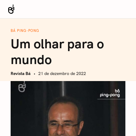
S
k
Revista Bá
i
p
BÁ PING-PONG
t
Um olhar para o
o
c
mundo
o
n
Revista Bá
21 de dezembro de 2022
t
e
n
t