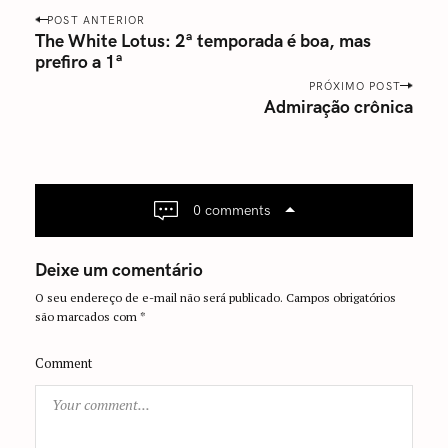
P
POST ANTERIOR
o
The White Lotus: 2ª temporada é boa, mas
prefiro a 1ª
s
t
PRÓXIMO POST
Admiração crônica
n
a
v
i
g
0 comments
a
t
Deixe um comentário
i
O seu endereço de e-mail não será publicado.
Campos obrigatórios
o
são marcados com
*
n
Comment