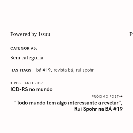
Powered by
Issuu
P
CATEGORIAS
Sem categoria
bá #19
revista bá
rui spohr
HASHTAGS
P
POST ANTERIOR
o
ICD-RS no mundo
s
PRÓXIMO POST
“Todo mundo tem algo interessante a revelar”,
t
Rui Spohr na BÁ #19
n
a
v
i