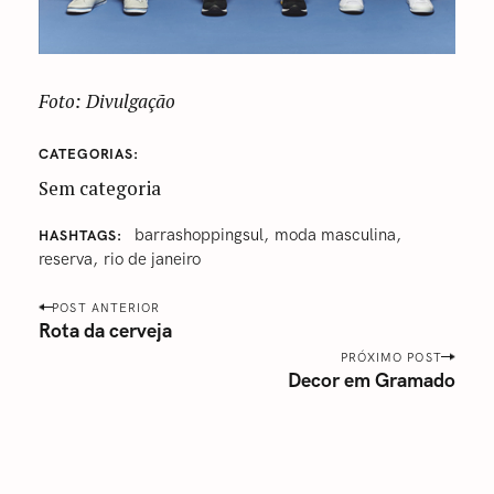
Foto: Divulgação
CATEGORIAS
Sem categoria
‪barrashoppingsul‬
‎moda masculina‬
HASHTAGS
reserva
‎rio de janeiro‬
P
POST ANTERIOR
o
Rota da cerveja
s
PRÓXIMO POST
Decor em Gramado
t
n
a
v
i