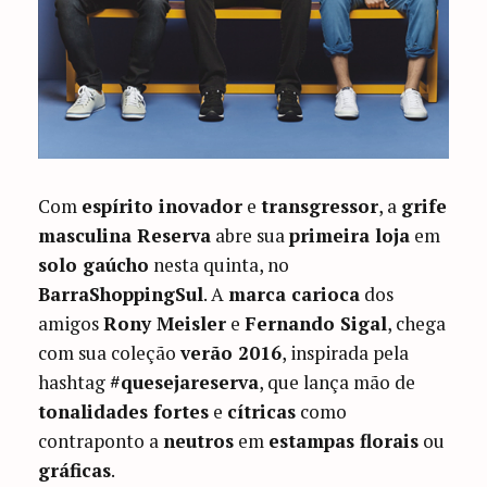
Com
espírito inovador
e
transgressor
, a
grife
masculina Reserva
abre sua
primeira loja
em
solo gaúcho
nesta quinta, no
BarraShoppingSul
. A
marca carioca
dos
amigos
Rony Meisler
e
Fernando Sigal
, chega
com sua coleção
verão 2016
, inspirada pela
hashtag
‪#‎quesejareserva
‬, que lança mão de
tonalidades fortes
e
cítricas
como
contraponto a
neutros
em
estampas florais
ou
gráficas
.