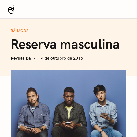
S
k
Revista Bá
i
p
BÁ MODA
t
Reserva masculina
o
c
Revista Bá
14 de outubro de 2015
o
n
t
e
n
t