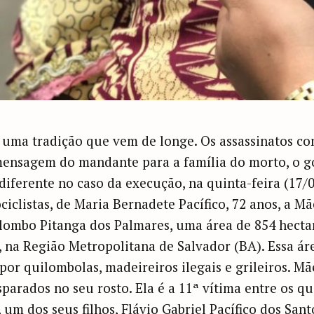
á uma tradição que vem de longe. Os assassinatos co
ensagem do mandante para a família do morto, o g
 diferente no caso da execução, na quinta-feira (17/0
clistas, de Maria Bernadete Pacífico, 72 anos, a Mã
ilombo Pitanga dos Palmares, uma área de 854 hecta
, na Região Metropolitana de Salvador (BA). Essa á
por quilombolas, madeireiros ilegais e grileiros. M
sparados no seu rosto. Ela é a 11ª vítima entre os 
 um dos seus filhos, Flávio Gabriel Pacífico dos San