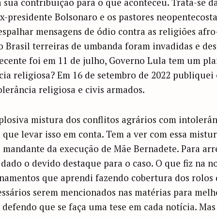
 sua contribuição para o que aconteceu. Trata-se da
ex-presidente Bolsonaro e os pastores neopentecosta
espalhar mensagens de ódio contra as religiões afro-
o Brasil terreiras de umbanda foram invadidas e dest
recente foi em 11 de julho, Governo Lula tem um pla
cia religiosa? Em 16 de setembro de 2022 publiquei
olerância religiosa e civis armados.
losiva mistura dos conflitos agrários com intolerânc
rá que levar isso em conta. Tem a ver com essa mist
o mandante da execução de Mãe Bernadete. Para arr
dado o devido destaque para o caso. O que fiz na no
namentos que aprendi fazendo cobertura dos rolos d
essários serem mencionados nas matérias para melho
defendo que se faça uma tese em cada notícia. Mas