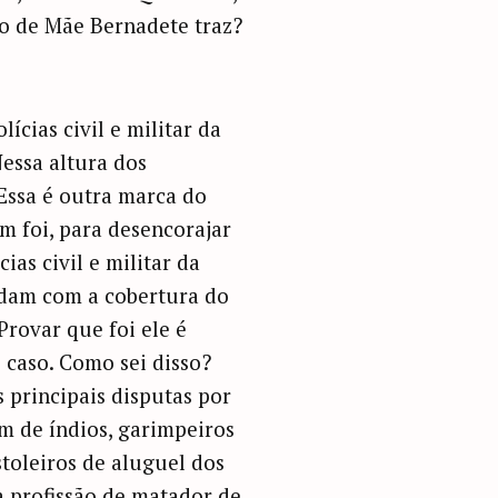
ão de Mãe Bernadete traz?
cias civil e militar da
essa altura dos
Essa é outra marca do
 foi, para desencorajar
ias civil e militar da
 lidam com a cobertura do
rovar que foi ele é
e caso. Como sei disso?
s principais disputas por
ém de índios, garimpeiros
stoleiros de aluguel dos
a profissão de matador de