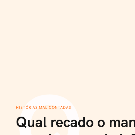
S
k
i
p
t
o
c
o
n
Q
t
e
n
HISTÓRIAS MAL CONTADAS
t
Qual recado o man