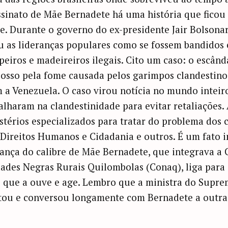
ssinato de Mãe Bernadete há uma história que ficou
. Durante o governo do ex-presidente Jair Bolsonaro 
u as lideranças populares como se fossem bandidos 
mpeiros e madeireiros ilegais. Cito um caso: o escân
osso pela fome causada pelos garimpos clandestinos
 a Venezuela. O caso virou notícia no mundo inteir
balharam na clandestinidade para evitar retaliações
térios especializados para tratar do problema dos c
 Direitos Humanos e Cidadania e outros. É um fato i
ança do calibre de Mãe Bernadete, que integrava a
ades Negras Rurais Quilombolas (Conaq), liga para
 que a ouve e age. Lembro que a ministra do Supre
stou e conversou longamente com Bernadete a outra