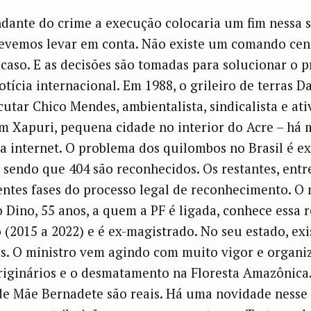
ante do crime a execução colocaria um fim nessa si
evemos levar em conta. Não existe um comando cent
 caso. E as decisões são tomadas para solucionar o 
tícia internacional. Em 1988, o grileiro de terras 
ecutar Chico Mendes, ambientalista, sindicalista e at
m Xapuri, pequena cidade no interior do Acre – há 
a internet. O problema dos quilombos no Brasil é ex
 sendo que 404 são reconhecidos. Os restantes, entre
ntes fases do processo legal de reconhecimento. O m
 Dino, 55 anos, a quem a PF é ligada, conhece essa re
2015 a 2022) e é ex-magistrado. No seu estado, exi
. O ministro vem agindo com muito vigor e organi
riginários e o desmatamento na Floresta Amazônica.
 de Mãe Bernadete são reais. Há uma novidade nesse 