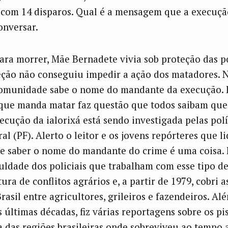
s com 14 disparos. Qual é a mensagem que a execuç
onversar.
a morrer, Mãe Bernadete vivia sob proteção das polí
eção não conseguiu impedir a ação dos matadores. N
comunidade sabe o nome do mandante da execução. 
que manda matar faz questão que todos saibam quem
ecução da ialorixá está sendo investigada pelas políc
ral (PF). Alerto o leitor e os jovens repórteres que
ue saber o nome do mandante do crime é uma coisa. P
iculdade dos policiais que trabalham com esse tipo d
ra de conflitos agrários e, a partir de 1979, cobri a
asil entre agricultores, grileiros e fazendeiros. Al
s últimas décadas, fiz várias reportagens sobre os pi
 das regiões brasileiras onde sobreviveu ao tempo 