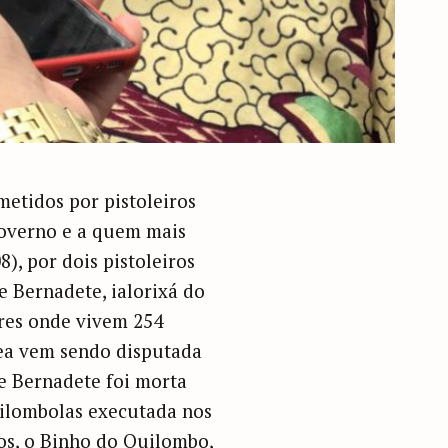
metidos por pistoleiros
overno e a quem mais
8), por dois pistoleiros
e Bernadete, ialorixá do
res onde vivem 254
rea vem sendo disputada
ãe Bernadete foi morta
quilombolas executada nos
tos, o Binho do Quilombo,