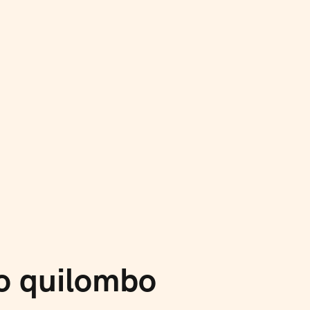
ista Bá
o quilombo