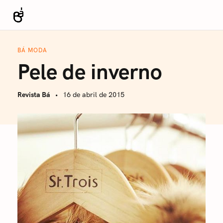
S
k
Revista Bá
i
p
BÁ MODA
t
Pele de inverno
o
c
Revista Bá
16 de abril de 2015
o
n
t
e
n
t