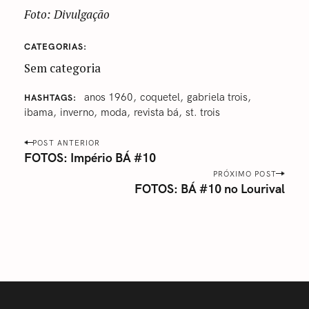
Foto: Divulgação
CATEGORIAS
Sem categoria
‪‎anos 1960
coquetel
‎gabriela trois
HASHTAGS
‎ibama‬
‎inverno
‎moda‬
revista bá
‎st. trois‬
P
POST ANTERIOR
o
FOTOS: Império BÁ #10
s
PRÓXIMO POST
FOTOS: BÁ #10 no Lourival
t
n
a
v
i
g
a
t