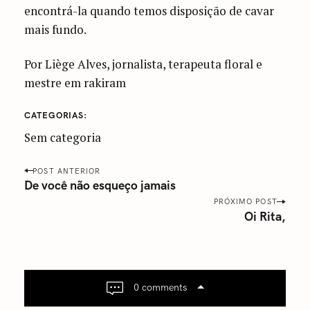
encontrá-la quando temos disposição de cavar
mais fundo.
Por Liège Alves, jornalista, terapeuta floral e
mestre em rakiram
CATEGORIAS
Sem categoria
P
POST ANTERIOR
o
De você não esqueço jamais
s
PRÓXIMO POST
Oi Rita,
t
n
a
v
i
0 comments
g