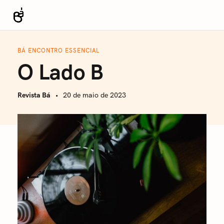
S
k
Revista Bá
i
p
BÁ ENCONTRO ESSENCIAL
t
O Lado B
o
c
Revista Bá
20 de maio de 2023
o
n
t
e
n
t