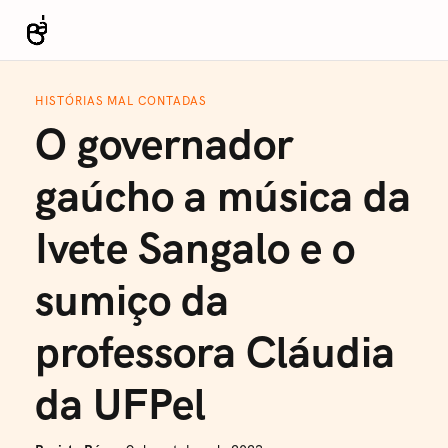
S
k
Revista Bá
i
p
HISTÓRIAS MAL CONTADAS
t
O governador
o
c
gaúcho a música da
o
n
Ivete Sangalo e o
t
e
sumiço da
n
t
professora Cláudia
da UFPel