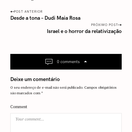
P
POST ANTERIOR
o
Desde a tona – Dudi Maia Rosa
s
PRÓXIMO POST
Israel e o horror da relativização
t
n
a
v
i
0 comments
g
a
Deixe um comentário
t
O seu endereço de e-mail não será publicado.
Campos obrigatórios
i
são marcados com
*
o
n
Comment