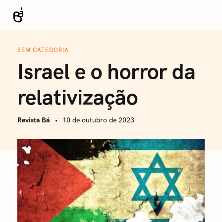
S
k
Revista Bá
i
p
SEM CATEGORIA
t
Israel e o horror da
o
c
relativização
o
n
Revista Bá
10 de outubro de 2023
t
e
n
t