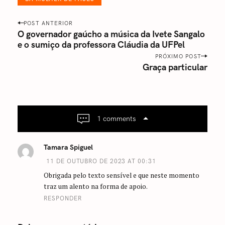
P
POST ANTERIOR
o
O governador gaúcho a música da Ivete Sangalo
e o sumiço da professora Cláudia da UFPel
s
t
PRÓXIMO POST
Graça particular
n
a
v
i
g
1 comments
a
t
Tamara Spiguel
i
11 DE OUTUBRO DE 2023 AT 00:31
o
Obrigada pelo texto sensível e que neste momento
n
traz um alento na forma de apoio.
RESPONDER