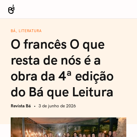
S
k
Revista Bá
i
p
BÁ, LITERATURA
t
O francês O que
o
c
resta de nós é a
o
n
obra da 4ª edição
t
e
do Bá que Leitura
n
t
Revista Bá
3 de junho de 2026