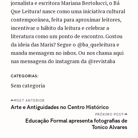
jornalista e escritora Mariana Bertolucci, o Bá
Que Leitura! nasce como uma iniciativa cultural
contemporânea, feita para aproximar leitores,
incentivar o hábito da leitura e celebrar a
literatura como um ponto de encontro. Gostou
da ideia das Maris? Segue o @ba_queleitura e
manda mensagem no inbox. Ou nos chama aqui
nas mensagens do instagram da @revistaba
CATEGORIAS
Sem categoria
P
POST ANTERIOR
o
Arte e Antiguidades no Centro Histórico
s
PRÓXIMO POST
Educação Formal apresenta fotografias de
t
Tonico Alvares
n
a