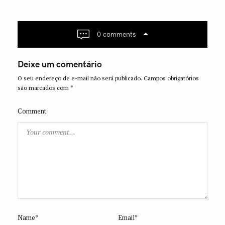
v
i
g
0 comments
a
t
Deixe um comentário
i
O seu endereço de e-mail não será publicado.
Campos obrigatórios
o
são marcados com
*
n
Comment
Name*
Email*