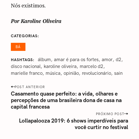
Nós existimos.
Por Karoline Oliveira
CATEGORIAS
BÁ
álbum
amar é para os fortes
amor
d2
HASHTAGS
disco nacional
karoline oliveira
marcelo d2
marielle franco
música
opinião
revolucionário
sain
P
POST ANTERIOR
o
Casamento quase perfeito: a vida, olhares e
percepções de uma brasileira dona de casa na
s
capital francesa
t
PRÓXIMO POST
n
Lollapalooza 2019: 6 shows imperdíveis para
a
você curtir no festival
v
i