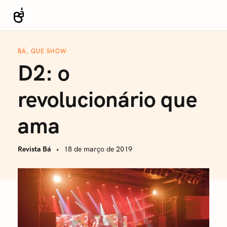
S
k
Revista Bá
i
p
BÁ, QUE SHOW
t
D2: o
o
c
revolucionário que
o
n
ama
t
e
Revista Bá
18 de março de 2019
n
t