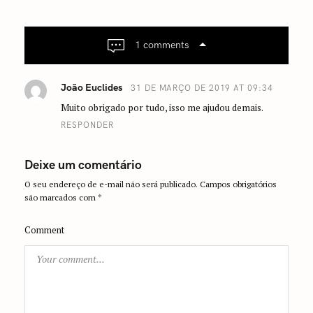
g
a
1 comments
t
i
o
João Euclides
31 DE MARÇO DE 2019 AT 09:34
n
Muito obrigado por tudo, isso me ajudou demais.
RESPONDER
Deixe um comentário
O seu endereço de e-mail não será publicado.
Campos obrigatórios
são marcados com
*
Comment