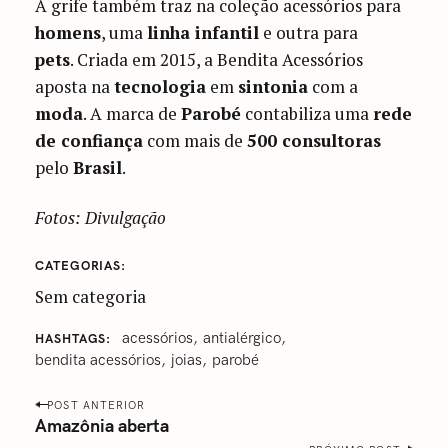
A grife também traz na coleção acessórios para
homens
, uma
linha infantil
e outra para
pets
. Criada em 2015, a Bendita Acessórios
aposta na
tecnologia
em
sintonia
com a
moda
. A marca de
Parobé
contabiliza uma
rede
de confiança
com mais de
500 consultoras
pelo
Brasil
.
Fotos: Divulgação
CATEGORIAS
Sem categoria
acessórios
antialérgico
HASHTAGS
bendita acessórios
‎joias
parobé
P
POST ANTERIOR
o
Amazônia aberta