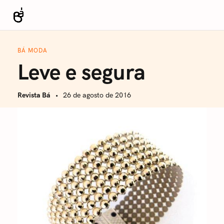
S
k
Revista Bá
i
p
BÁ MODA
t
Leve e segura
o
c
Revista Bá
26 de agosto de 2016
o
n
t
e
n
t