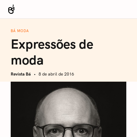
S
k
Revista Bá
i
p
BÁ MODA
t
Expressões de
o
c
moda
o
n
Revista Bá
8 de abril de 2016
t
e
n
t