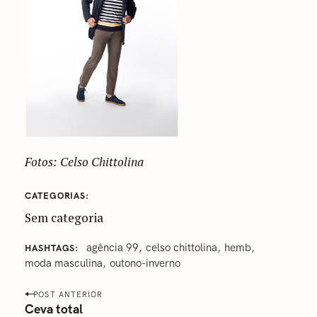
Fotos: Celso Chittolina
CATEGORIAS
Sem categoria
agência 99
celso chittolina
hemb
HASHTAGS
‎moda masculina‬
‎outono-inverno
P
POST ANTERIOR
o
Ceva total