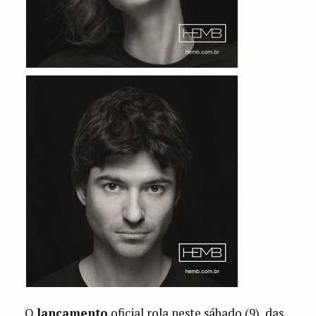
O
lançamento
oficial rola neste sábado (9), das