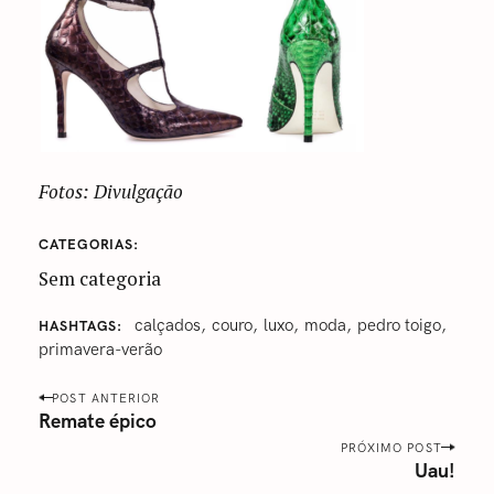
Fotos: Divulgação
CATEGORIAS
Sem categoria
‎calçados
‎couro
‎luxo‬
‎moda‬
pedro toigo
HASHTAGS
primavera-verão
P
POST ANTERIOR
o
Remate épico
s
PRÓXIMO POST
Uau!
t