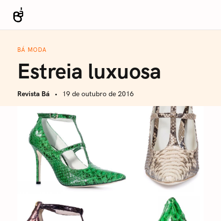
S
k
Revista Bá
i
p
BÁ MODA
t
Estreia luxuosa
o
c
Revista Bá
19 de outubro de 2016
o
n
t
e
n
t