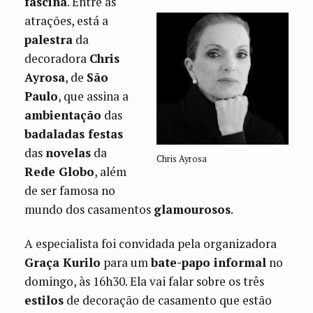
fascina
. Entre as
atrações, está a
palestra
da
decoradora
Chris
Ayrosa
, de
São
Paulo
, que assina a
ambientação
das
badaladas festas
das
novelas
da
Chris Ayrosa
Rede Globo
, além
de ser famosa no
mundo dos casamentos
glamourosos
.
A especialista foi convidada pela organizadora
Graça Kurilo
para um
bate-papo informal
no
domingo, às 16h30. Ela vai falar sobre os três
estilos
de decoração de casamento que estão