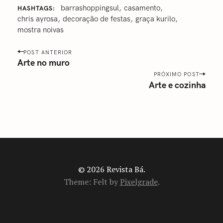
‪barrashoppingsul‬
casamento
HASHTAGS
chris ayrosa
decoração de festas
graça kurilo
mostra noivas
P
POST ANTERIOR
o
Arte no muro
s
PRÓXIMO POST
Arte e cozinha
t
n
a
v
i
g
a
© 2026 Revista Bá.
t
Theme: Felt by
Pixelgrade
.
i
o
n