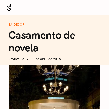
S
k
Revista Bá
i
p
BÁ DECOR
t
Casamento de
o
c
novela
o
n
Revista Bá
11 de abril de 2016
t
e
n
t