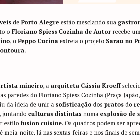
veis
de
Porto Alegre
estão mesclando sua
gastro
to o
Floriano Spiess Cozinha de Autor
recebe u
tino
, o
Peppo Cucina
estreia o projeto
Sarau no P
Fontoura
.
rtista mineiro
, a
arquiteta Cássia Kroeff
seleci
s paredes do Floriano Spiess Cozinha (Praça Japão,
u da ideia de unir a
sofisticação
dos
pratos
do
r
, juntando
culturas distintas
numa
explosão de 
 estilo
fusion cuisine
. Os quadros podem ser aprec
té meia-noite. Já nas sextas-feiras e nos finais de se