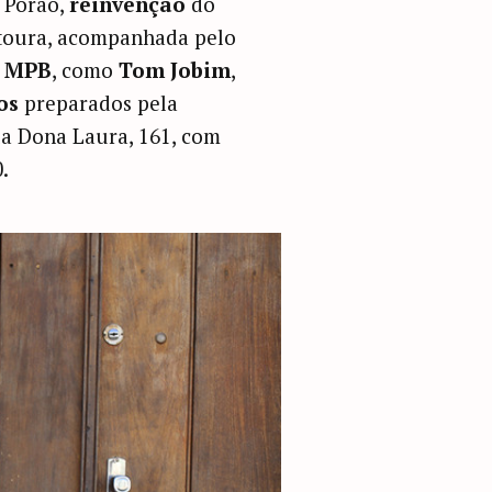
 Porão,
reinvenção
do
toura, acompanhada pelo
a MPB
, como
Tom Jobim
,
os
preparados pela
a Dona Laura, 161, com
.