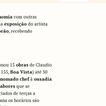
nomia
com outras
ma
exposição
do artista
orão
, recebendo
onou 15
obras
de Claudio
 155,
Boa Vista
) até 30
enomado chef
à
ousadia
sabores
que se
iados de terças a
mana os horários são