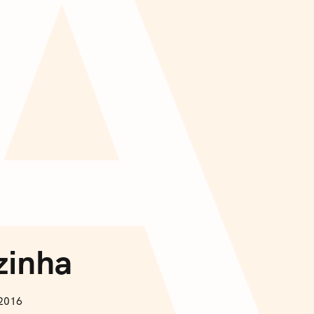
A
zinha
 2016