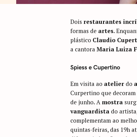
Dois
restaurantes incrí
formas de
artes
. Enquan
plástico
Claudio Cuper
a cantora
Maria Luiza 
Spiess e Cupertino
Em visita ao
atelier
do
a
Curpertino que decoram a
de junho. A
mostra
surgi
vanguardista
do artista
complementam ao melhor
quintas-feiras, das 19h a