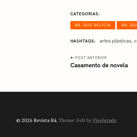
CATEGORIAS
BÁ, QUE DELÍCIA
BÁ, Q
artes plásticas
c
HASHTAGS
P
POST ANTERIOR
Casamento de novela
o
s
t
n
a
v
i
© 2026 Revista Bá.
Theme: Felt by
Pixelgrade
.
g
a