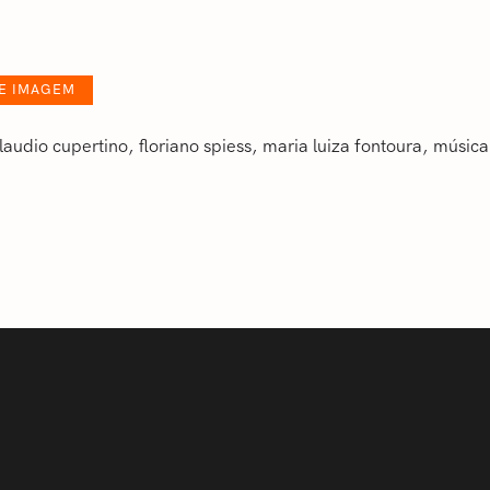
UE IMAGEM
laudio cupertino
floriano spiess
maria luiza fontoura
‎música