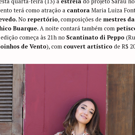
sta quarta-feira (13) a
estreia
do projeto Sarau no
vento terá como atração a
cantora
Maria Luiza Fon
zevedo
. No
repertório
, composições de
mestres d
hico Buarque
. A noite contará também com
petisc
A edição começa às 21h no
Scantinato di Peppo
(Ru
oinhos de Vento
), com
couvert artístico
de R$ 20