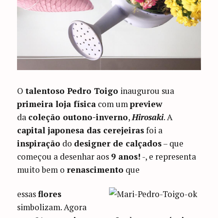
O
talentoso Pedro Toigo
inaugurou sua
primeira loja física
com um
preview
da
coleção outono-inverno
,
Hirosaki
. A
capital japonesa das cerejeiras
foi a
inspiração
do
designer de calçados
– que
começou a desenhar aos
9 anos!
-, e representa
muito bem o
renascimento
que
essas
flores
simbolizam. Agora