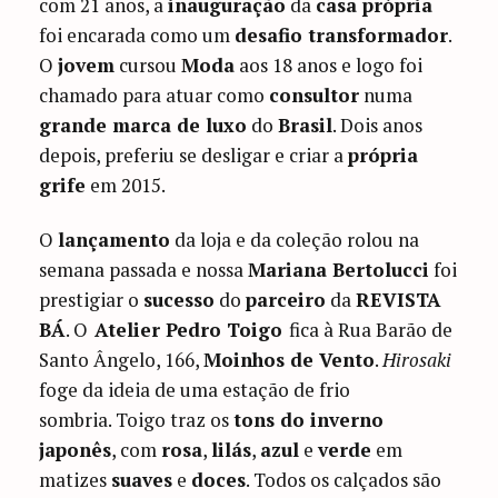
com 21 anos, a
inauguração
da
casa própria
foi encarada como um
desafio transformador
.
O
jovem
cursou
Moda
aos 18 anos e logo foi
chamado para atuar como
consultor
numa
grande marca de luxo
do
Brasil
. Dois anos
depois, preferiu se desligar e criar a
própria
grife
em 2015.
O
lançamento
da loja e da coleção rolou na
semana passada e nossa
Mariana Bertolucci
foi
prestigiar o
sucesso
do
parceiro
da
REVISTA
BÁ
. O
Atelier Pedro Toigo
fica à Rua Barão de
Santo Ângelo, 166,
Moinhos de Vento
.
Hirosaki
foge da ideia de uma estação de frio
sombria. Toigo traz os
tons do inverno
japonês
, com
rosa
,
lilás
,
azul
e
verde
em
matizes
suaves
e
doces
. Todos os calçados são