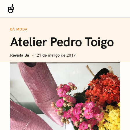
S
k
Revista Bá
i
p
BÁ MODA
t
Atelier Pedro Toigo
o
c
Revista Bá
21 de março de 2017
o
n
t
e
n
t