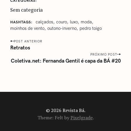
CATEGORIAS
Sem categoria
‎calçados
‎couro
‎luxo‬
‎moda‬
HASHTAGS
‎moinhos de vento
‎outono-inverno
pedro toigo
P
POST ANTERIOR
o
Retratos
s
PRÓXIMO POST
Coletiva.net: Fernanda Gentil é capa da BÁ #20
t
n
a
v
i
g
a
© 2026 Revista Bá.
t
Theme: Felt by
Pixelgrade
.
i
o