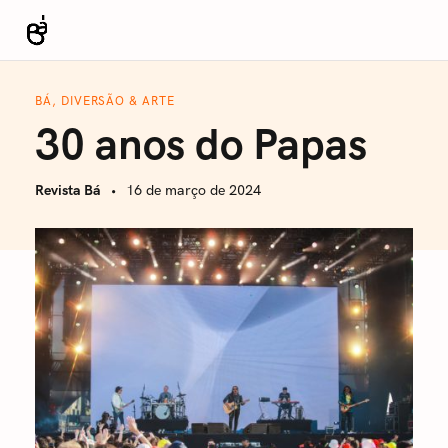
S
k
Revista Bá
i
p
BÁ, DIVERSÃO & ARTE
t
30 anos do Papas
o
c
Revista Bá
16 de março de 2024
o
n
t
e
n
t