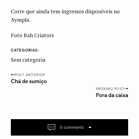
Corre que ainda tem ingressos disponíveis no
Sympla
.
Foto Bah Criators
CATEGORIAS
Sem categoria
P
POST ANTERIOR
o
Chá de sumiço
s
PRÓXIMO POST
Fora da caixa
t
n
a
v
i
0 comments
g