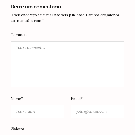
a
Deixe um comentário
t
O seu endereço de e-mail não será publicado.
Campos obrigatórios
i
são marcados com
*
o
n
Comment
Name*
Email*
Website