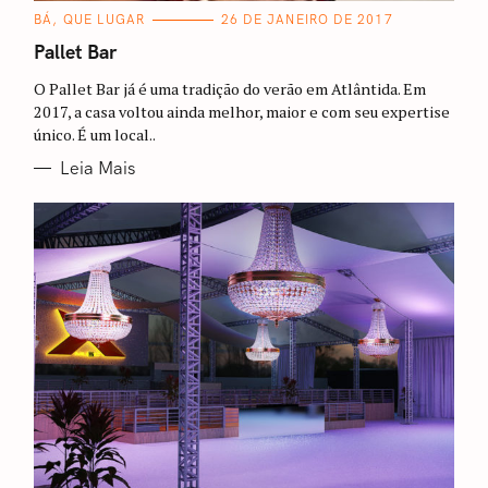
C
BÁ, QUE LUGAR
26 DE JANEIRO DE 2017
A
T
Pallet Bar
E
G
O Pallet Bar já é uma tradição do verão em Atlântida. Em
O
R
2017, a casa voltou ainda melhor, maior e com seu expertise
I
único. É um local..
A
S
Leia Mais