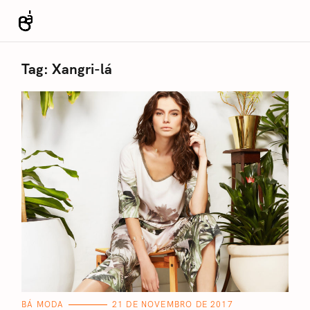
S
k
Revista Bá
i
p
Tag:
Xangri-lá
t
o
c
o
n
t
e
n
t
C
BÁ MODA
21 DE NOVEMBRO DE 2017