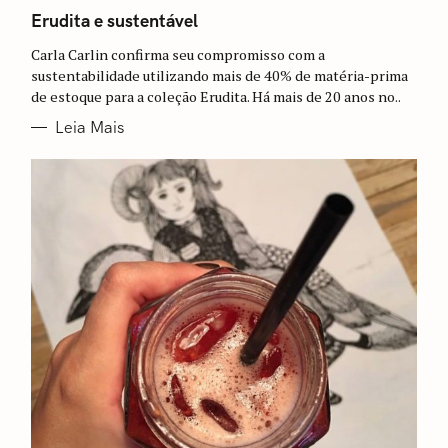
A
T
Erudita e sustentável
E
G
Carla Carlin confirma seu compromisso com a
O
R
sustentabilidade utilizando mais de 40% de matéria-prima
I
de estoque para a coleção Erudita. Há mais de 20 anos no..
A
S
Leia Mais