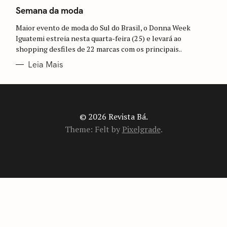
A
T
Semana da moda
E
G
Maior evento de moda do Sul do Brasil, o Donna Week
O
R
Iguatemi estreia nesta quarta-feira (25) e levará ao
I
shopping desfiles de 22 marcas com os principais..
A
S
Leia Mais
© 2026 Revista Bá.
Theme: Felt by
Pixelgrade
.