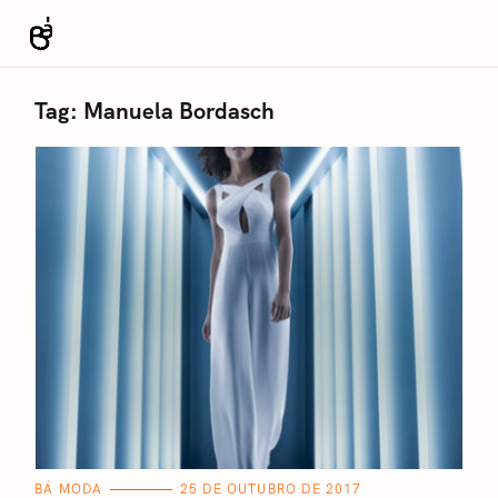
S
k
Revista Bá
i
p
Tag:
Manuela Bordasch
t
o
c
o
n
t
e
n
t
C
BÁ MODA
25 DE OUTUBRO DE 2017