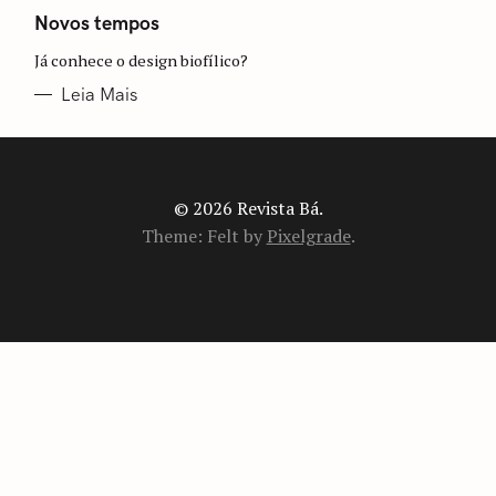
A
T
Novos tempos
E
G
Já conhece o design biofílico?
O
R
I
Leia Mais
A
S
© 2026 Revista Bá.
Theme: Felt by
Pixelgrade
.