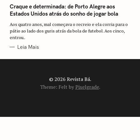
A
T
Craque e determinada: de Porto Alegre aos
E
Estados Unidos atrás do sonho de jogar bola
G
O
R
Aos quatro anos, mal começava o recreio e ela corria para o
I
A
pátio ao lado dos guris atrás da bola de futebol. Aos cinco,
S
entrou..
Leia Mais
© 2026 Revista Bá.
Theme: Felt by
Pixelgrade
.