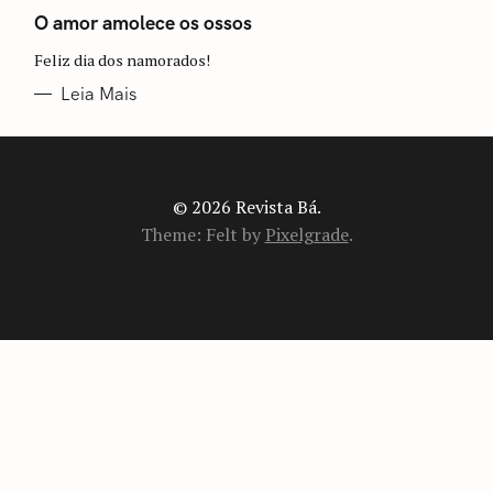
A
T
O amor amolece os ossos
E
G
Feliz dia dos namorados!
O
R
I
Leia Mais
A
S
© 2026 Revista Bá.
Theme: Felt by
Pixelgrade
.