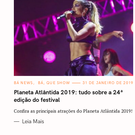
C
BÁ NEWS
BÁ, QUE SHOW
31 DE JANEIRO DE 2019
A
T
Planeta Atlântida 2019: tudo sobre a 24ª
E
G
edição do festival
O
R
I
Confira as principais atrações do Planeta Atlântida 2019!
A
S
Leia Mais