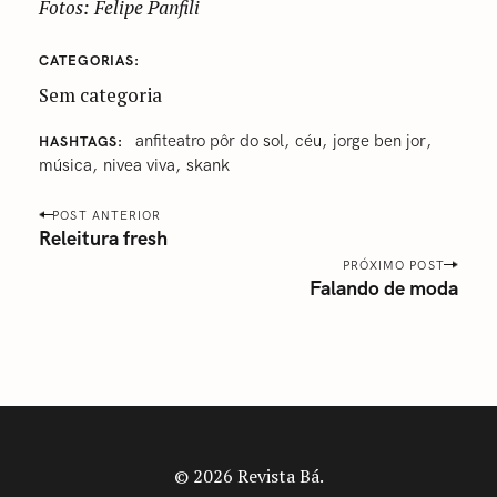
Fotos: Felipe Panfili
CATEGORIAS
Sem categoria
anfiteatro pôr do sol
céu
jorge ben jor
HASHTAGS
‎música
nivea viva
skank
P
POST ANTERIOR
o
Releitura fresh
s
PRÓXIMO POST
Falando de moda
t
n
a
v
i
g
a
© 2026 Revista Bá.
t