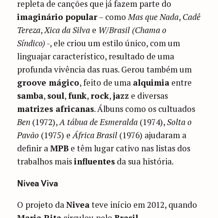
repleta de canções que já fazem parte do
imaginário popular
– como
Mas que Nada
,
Cadê
Tereza
,
Xica da Silva
e
W/Brasil (Chama o
Síndico)
-, ele criou um estilo único, com um
linguajar característico, resultado de uma
profunda vivência das ruas. Gerou também um
groove mágico
, feito de uma
alquimia
entre
samba
,
soul
,
funk
,
rock
,
jazz
e diversas
matrizes africanas
. Álbuns como os cultuados
Ben
(1972),
A tábua de Esmeralda
(1974),
Solta o
Pavão
(1975) e
África Brasil
(1976) ajudaram a
definir a
MPB
e têm lugar cativo nas listas dos
trabalhos mais
influentes
da sua história.
Nivea Viva
O projeto da
Nivea
teve início em 2012, quando
Maria Rita
circulou pelo
Brasil