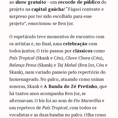
ao
show gratuito
– um
recorde de público
do
projeto na
capital gaúcha
! “Fiquei contente e
surpreso por ter sido escolhido para esse
projeto”, emocionou-se Ben Jor.
O espetáculo teve momentos de encontro com
os artistas e, no final, uma
celebração
com
todos juntos. O trio passou por
clássicos
como
País Tropical
(Skank e Céu),
Chove Chuva
(Céu),
Balança Pema
(Skank) e
Taj Mahal
(Ben Jor, Céu e
Skank), num variado passeio pelo repertório do
homenageado. No palco, atuando como usinas
sonoras, Skank e
A Banda do Zé Pretinho
, que
há tantos anos acompanha Ben Jor, se
alternavam. O bis foi ao som de
Fio Maravilha
e
um repeteco de
País Tropical
, com todos os
vocalistas e as duas bandas no palco. Olha como