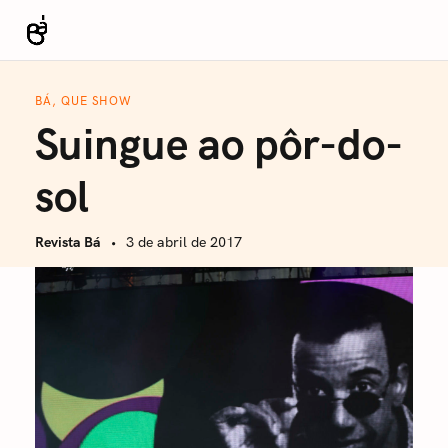
S
k
Revista Bá
i
p
BÁ, QUE SHOW
t
Suingue ao pôr-do-
o
c
sol
o
n
Revista Bá
3 de abril de 2017
t
e
n
t