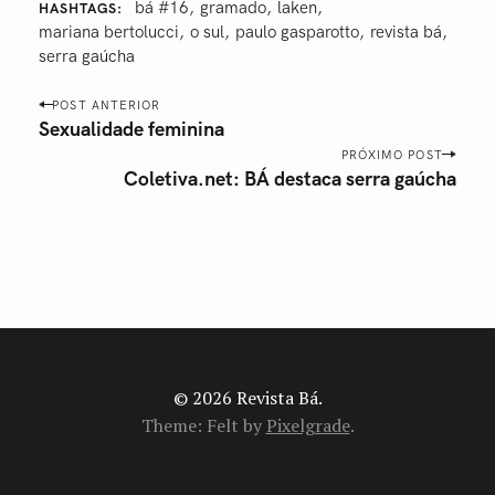
bá #16
‎gramado
laken
HASHTAGS
mariana bertolucci
‎o sul
paulo gasparotto
revista bá
‎serra gaúcha
P
POST ANTERIOR
o
Sexualidade feminina
s
PRÓXIMO POST
Coletiva.net: BÁ destaca serra gaúcha
t
n
a
v
i
g
a
t
i
© 2026 Revista Bá.
o
Theme: Felt by
Pixelgrade
.
n