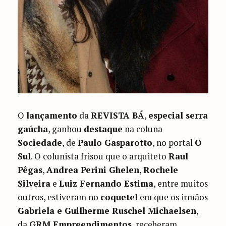
O
lançamento
da
REVISTA BÁ
,
especial serra
gaúcha
, ganhou
destaque
na coluna
Sociedade
, de
Paulo Gasparotto
, no portal
O
Sul
. O colunista frisou que o arquiteto
Raul
Pêgas
,
Andrea Perini Ghelen
,
Rochele
Silveira
e
Luiz Fernando Estima
, entre muitos
outros, estiveram no
coquetel
em que os irmãos
Gabriela e Guilherme Ruschel Michaelsen
,
da
GRM Empreendimentos
, receberam