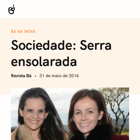
S
k
Revista Bá
i
p
BÁ NA MÍDIA
t
Sociedade: Serra
o
c
ensolarada
o
n
Revista Bá
31 de maio de 2016
t
e
n
t