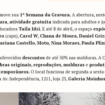
move sua
1ª Semana da Gravura
. A abertura, nest
vura
,
atividade gratuita
indicada para adultos e jo
educadora
Taila Idzi
. E até 8 de abril, o espaço
expõ
ro
(
capa
),
Carol W
,
Chana de Moura
,
Daniel Griz
ariana Castello
,
Motu
,
Nina Moraes
,
Paula Pli
 oferecidos
descontos
de até 30% nas molduras. A C
bras originais
,
reproduções
,
molduras
e
produt
ntemporâneos
. O local funciona de segunda a sexta-
a Av. Independência, 1211, loja 23,
Galeria Moinhos