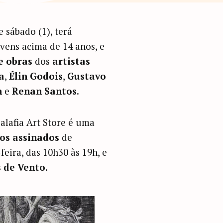
e sábado (1), terá
vens acima de 14 anos, e
e obras
dos
artistas
a
,
Élin Godois
,
Gustavo
m
e
Renan Santos
.
alafia Art Store é uma
os assinados
de
feira, das 10h30 às 19h, e
 de Vento
.