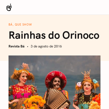
S
k
Revista Bá
i
p
BÁ, QUE SHOW
t
Rainhas do Orinoco
o
c
Revista Bá
3 de agosto de 2016
o
n
t
e
n
t