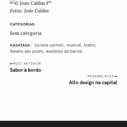
Fotos: João Caldas
CATEGORIAS
Sem categoria
luciana carnieli
musical
‎teatro
HASHTAGS
‎theatro são pedro‬
walderez de barros
P
POST ANTERIOR
o
Sabor à bordo
s
PRÓXIMO POST
Alto design na capital
t
n
a
v
i
g
a