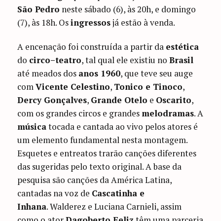
São Pedro
neste sábado (6), às 20h, e domingo
(7), às 18h. Os
ingressos
já estão à venda.
A encenação foi construída a partir da
estética
do
circo–teatro
, tal qual ele existiu no
Brasil
até meados dos
anos 1960
, que teve seu auge
com
Vicente Celestino
,
Tonico e Tinoco
,
Dercy Gonçalves
,
Grande Otelo
e
Oscarito
,
com os grandes circos e grandes
melodramas
. A
música
tocada e cantada ao vivo pelos atores é
um elemento fundamental nesta montagem.
Esquetes e entreatos trarão canções diferentes
das sugeridas pelo texto original. A base da
pesquisa são canções da América Latina,
cantadas na voz de
Cascatinha e
Inhana
. Walderez e Luciana Carnieli, assim
como o ator
Dagoberto Feliz
têm uma parceria