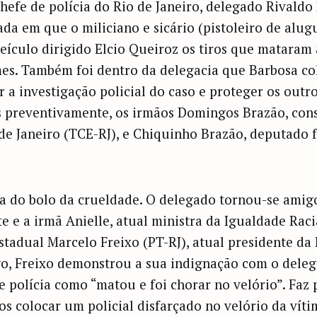
hefe de polícia do Rio de Janeiro, delegado Rivaldo
ada em que o miliciano e sicário (pistoleiro de alug
veículo dirigido Elcio Queiroz os tiros que mataram 
es. Também foi dentro da delegacia que Barbosa c
r a investigação policial do caso e proteger os out
 preventivamente, os irmãos Domingos Brazão, cons
de Janeiro (TCE-RJ), e Chiquinho Brazão, deputado f
ja do bolo da crueldade. O delegado tornou-se amigo
 e a irmã Anielle, atual ministra da Igualdade Raci
stadual Marcelo Freixo (PT-RJ), atual presidente da
, Freixo demonstrou a sua indignação com o delega
e polícia como “matou e foi chorar no velório”. Faz 
s colocar um policial disfarçado no velório da víti