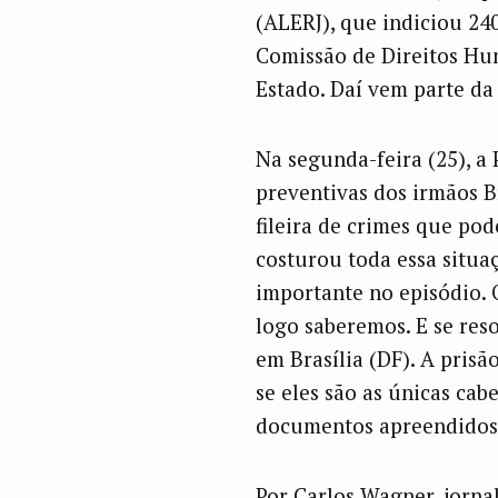
(ALERJ), que indiciou 240 
Comissão de Direitos Hu
Estado. Daí vem parte da
Na segunda-feira (25), a 
preventivas dos irmãos B
fileira de crimes que pod
costurou toda essa situa
importante no episódio. 
logo saberemos. E se res
em Brasília (DF). A pris
se eles são as únicas cab
documentos apreendidos n
Por Carlos Wagner, jornal