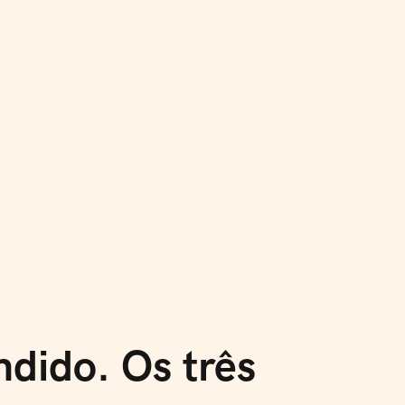
ista Bá
dido. Os três