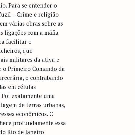
io. Para se entender o
uzil – Crime e religião
tem várias obras sobre as
as ligações com a máfia
a facilitar o
cheiros, que
is militares da ativa e
V e o Primeiro Comando da
rcerária, o contrabando
das em células
s. Foi exatamente uma
rilagem de terras urbanas,
resses econômicos. O
onhece profundamente essa
 do Rio de Janeiro