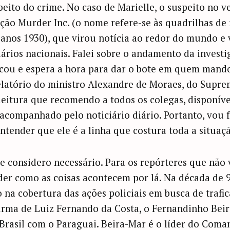
eito do crime. No caso de Marielle, o suspeito no v
ção Murder Inc. (o nome refere-se às quadrilhas de
 anos 1930), que virou notícia ao redor do mundo 
ários nacionais. Falei sobre o andamento da investig
rcou e espera a hora para dar o bote em quem mand
 relatório do ministro Alexandre de Moraes, do Supr
leitura que recomendo a todos os colegas, disponíve
acompanhado pelo noticiário diário. Portanto, vou 
ntender que ele é a linha que costura toda a situaç
 considero necessário. Para os repórteres que não v
nder como as coisas acontecem por lá. Na década de 9
 na cobertura das ações policiais em busca de trafic
rma de Luiz Fernando da Costa, o Fernandinho Beir
 Brasil com o Paraguai. Beira-Mar é o líder do Com