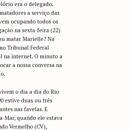
elório era o delegado.
 matadores a serviço das
e vem ocupando todos os
ação na sexta-feira (22)
ou matar Marielle? Na
emo Tribunal Federal
l na internet. O minuto a
focar a nossa conversa na
ão.
ivem o dia a dia do Rio
0 estive duas ou três
antes nas favelas. E
a-Mar, quando ele estava
ando Vermelho (CV),