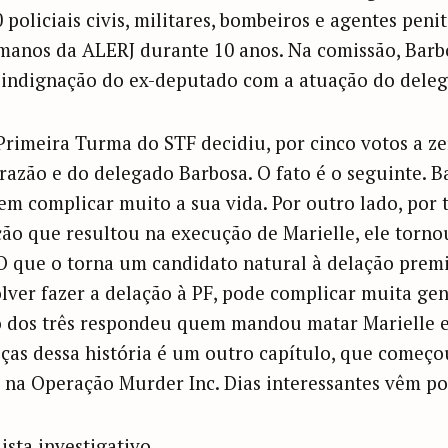
policiais civis, militares, bombeiros e agentes penit
manos da ALERJ durante 10 anos. Na comissão, Barb
 indignação do ex-deputado com a atuação do deleg
Primeira Turma do STF decidiu, por cinco votos a ze
razão e do delegado Barbosa. O fato é o seguinte.
em complicar muito a sua vida. Por outro lado, por t
ção que resultou na execução de Marielle, ele torno
O que o torna um candidato natural à delação premi
olver fazer a delação à PF, pode complicar muita ge
ão dos três respondeu quem mandou matar Marielle e
eças dessa história é um outro capítulo, que começou
a Operação Murder Inc. Dias interessantes vêm por
ista investigativo