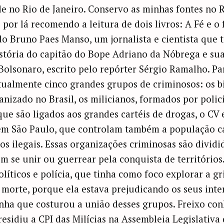
e no Rio de Janeiro. Conservo as minhas fontes no R
or lá recomendo a leitura de dois livros: A Fé e o f
do Bruno Paes Manso, um jornalista e cientista que 
história do capitão do Bope Adriano da Nóbrega e su
 Bolsonaro, escrito pelo repórter Sérgio Ramalho. Par
ualmente cinco grandes grupos de criminosos: os bi
izado no Brasil, os milicianos, formados por policia
, que são ligados aos grandes cartéis de drogas, o C
 em São Paulo, que controlam também a população ca
s ilegais. Essas organizações criminosas são dividi
m se unir ou guerrear pela conquista de território
olíticos e polícia, que tinha como foco explorar a g
morte, porque ela estava prejudicando os seus inte
inha que costurou a união desses grupos. Freixo c
residiu a CPI das Milícias na Assembleia Legislativa