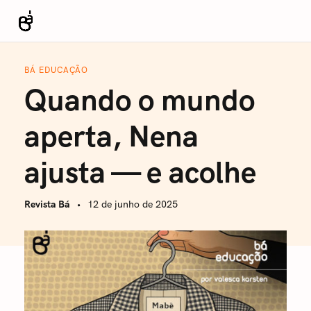
S
k
Revista Bá
i
p
BÁ EDUCAÇÃO
t
Quando o mundo
o
c
aperta, Nena
o
n
ajusta — e acolhe
t
e
Revista Bá
12 de junho de 2025
n
t