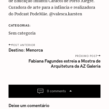
de Educação Infantil Caracol de Porto Alegre.
Curadora de arte para a infância e realizadora
do Podcast PodeMãe. @valesca.karsten
CATEGORIAS
Sem categoria
P
POST ANTERIOR
o
Destino: Menorca
s
PRÓXIMO POST
Fabiana Fagundes estreia a Mostra de
t
Arquitetura da AZ Galeria
n
a
v
i
g
0 comments
a
t
Deixe um comentário
i