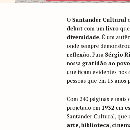
O
Santander Cultural
c
debut
com um
livro
que 
diversidade
. É um autên
onde sempre demonstro
reflexão
. Para
Sérgio R
nossa
gratidão ao pov
que ficam evidentes nos 
pessoas que em 15 anos 
Com 240 páginas e mais 
projetado em
1932
em
e
Santander Cultural, que 
arte
,
biblioteca
,
cinem