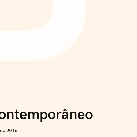
P
 contemporâneo
 de 2016