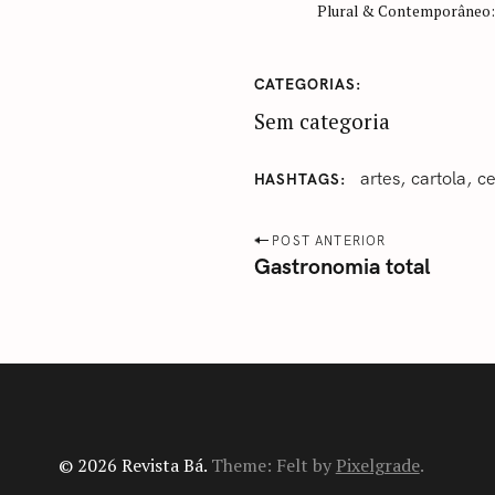
Plural & Contemporâneo: 
CATEGORIAS
Sem categoria
artes
‎cartola
ce
HASHTAGS
P
POST ANTERIOR
Gastronomia total
o
s
t
n
a
v
i
© 2026 Revista Bá.
Theme: Felt by
Pixelgrade
.
g