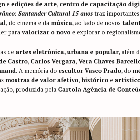
gn
e
edições de arte
,
centro de capacitação digi
âneo: Santander Cultural 15 anos
traz importante
al
, do cinema e da
música
, ao lado de novos
talen
der para
valorizar o novo
e explorar o regionalism
ras de
artes eletrônica, urbana e popular
, além 
de Castro
,
Carlos Vergara
,
Vera Chaves Barcell
nnand
. A memória do
escultor Vasco Prado
, do
mé
as
mostras de valor afetivo
,
histórico
e
artístic
cação, produzida pela
Cartola Agência de Conteú