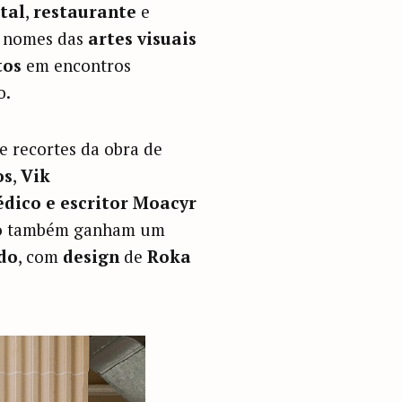
tal
,
restaurante
e
s nomes das
artes visuais
tos
em encontros
o.
de recortes da obra de
os
,
Vik
dico e escritor Moacyr
o
também ganham um
do
, com
design
de
Roka