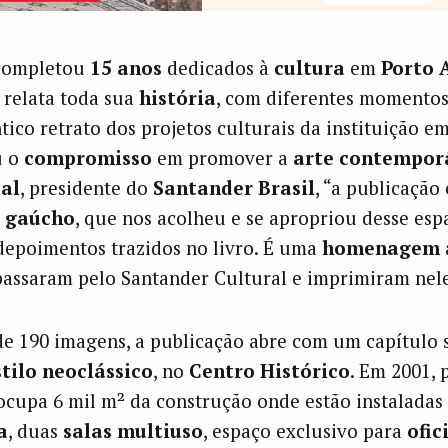
ompletou
15 anos
dedicados à
cultura
em
Porto 
relata toda sua
história
, com diferentes momento
tico retrato dos projetos culturais da instituição e
u o
compromisso
em promover a
arte contempor
ial
, presidente do
Santander Brasil
, “a publicação
o gaúcho
, que nos acolheu e se apropriou desse esp
depoimentos trazidos no livro. É uma
homenagem
passaram pelo Santander Cultural e imprimiram nele
de 190 imagens, a publicação abre com um capítulo 
stilo neoclássico
, no
Centro Histórico
. Em 2001, 
ocupa 6 mil m² da construção onde estão instalada
a
, duas
salas multiuso
, espaço exclusivo para
ofic