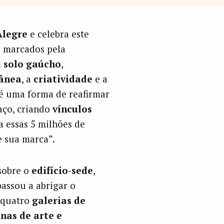
Alegre
e celebra este
s marcados pela
m
solo gaúcho
,
ânea
, a
criatividade
e a
 é uma forma de reafirmar
aço, criando
vínculos
a essas 5 milhões de
 sua marca”.
sobre o
edifício-sede
,
passou a abrigar o
s quatro
galerias de
inas de arte e