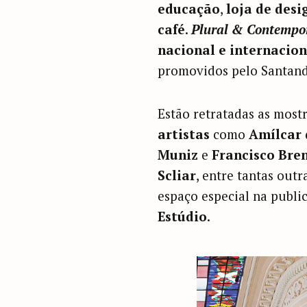
educação
,
loja de desi
café
.
Plural & Contempor
nacional e internacion
promovidos pelo Santan
Estão retratadas as most
artistas
como
Amílcar 
Muniz
e
Francisco Bre
Scliar
, entre tantas outr
espaço especial na publi
Estúdio
.