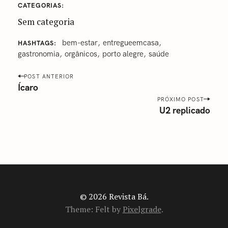
CATEGORIAS
Sem categoria
bem-estar
entregueemcasa
HASHTAGS
‎gastronomia
orgânicos
‎porto alegre
‎saúde‬
P
POST ANTERIOR
o
Ícaro
s
PRÓXIMO POST
U2 replicado
t
n
a
v
i
g
a
© 2026 Revista Bá.
t
Theme: Felt by
Pixelgrade
.
i
o