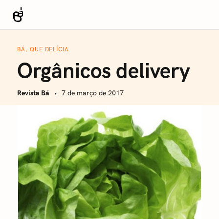
S
k
Revista Bá
i
p
BÁ, QUE DELÍCIA
t
Orgânicos delivery
o
c
Revista Bá
7 de março de 2017
o
n
t
e
n
t