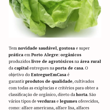
Tem
novidade saudável
,
gostosa
e super
prática
em
Porto Alegre
:
orgânicos
produzidos
livre de agrotóxicos
na
área rural
da
capital
entregues na
porta de casa
. O
objetivo do
EntregueEmCasa
é
garantir
produtos de qualidade
, cultivados
com todas as exigências e critérios para obter a
classificação de orgânico, direto da
horta
. São
vários tipos de
verduras
e
legumes
oferecidos,
como: alface americana, alface lisa, alfaces