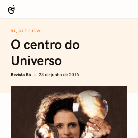
S
k
Revista Bá
i
p
BÁ, QUE SHOW
t
O centro do
o
c
Universo
o
n
Revista Bá
23 de junho de 2016
t
e
n
t