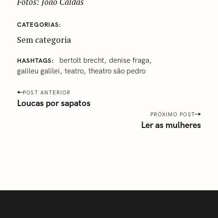
Fotos: João Caldas
CATEGORIAS
Sem categoria
bertolt brecht
denise fraga
HASHTAGS
galileu galilei
‎teatro
‎theatro são pedro‬
P
POST ANTERIOR
o
Loucas por sapatos
s
PRÓXIMO POST
Ler as mulheres
t
n
a
v
i
g
a
t