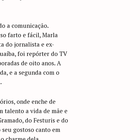
do a comunicação.
o farto e fácil, Marla
 do jornalista e ex-
aíba, foi repórter do TV
oradas de oito anos. A
ada, e a segunda com o
.
tórios, onde enche de
m talento a vida de mãe e
Gramado, do Festuris e do
do seu gostoso canto em
 o charme dela.