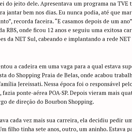
tei do jeito dele. Apresentava um programa na TVE t
ara jantar bem nos dias. Eu nunca podia, até que m
o”, recorda faceira. “E casamos depois de um ano”
da RBS, onde ficou 12 anos e seguiu uma exitosa car
es da NET Sul, cabeando e implantando a rede NET 
ntou a cadeira em uma vaga para a qual estava sup
osta do Shopping Praia de Belas, onde acabou trabal
família Jereissati. Nessa época foi o responsável pe
, fazia ponte-aérea POA-SP. Depois vieram mais qua
rgo de direção do Bourbon Shopping.
va cada vez mais sua carreira, ela decidiu pedir um
m filho tinha sete anos, outro, um aninho. Estava p