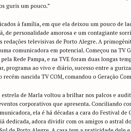
 os guris um pouco.”
icados à família, em que ela deixou um pouco de la
iã, de personalidade amorosa e um contagiante sorris
 redações televisivas de Porto Alegre. A primogênita
é uma comunicadora em potencial. Começou na TV Gu
 pela Rede Pampa, e na TVE foram duas longas temp
r, programa ao vivo e diário, sucesso entre a guriz
ão recém-nascida TV COM, comandou o Geração Com
a estrela de Marla voltou a brilhar nos palcos e audi
eventos corporativos que apresenta. Conciliando co
municadora, ela é há décadas a cara do Festival de 
riã dedicada, adora dividir com os amigos o astral 
l de Porto Alegre. A casa tem a praticidade dele e