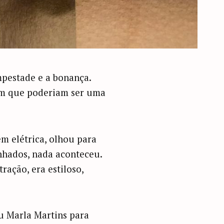
empestade e a bonança.
bem que poderiam ser uma
em elétrica, olhou para
nhados, nada aconteceu.
ração, era estiloso,
u Marla Martins para