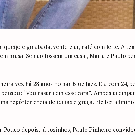
, queijo e goiabada, vento e ar, café com leite. A t
sem brasa. Se não fossem um casal, Marla e Paulo 
meira vez há 28 anos no bar Blue Jazz. Ela com 24, b
e pensou: “Vou casar com esse cara”. Ambos acompa
uma repórter cheia de ideias e graça. Ele fez administ
. Pouco depois, já sozinhos, Paulo Pinheiro convido