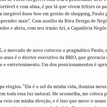
ortável e com alma, é por lá que vivem felizes os pa
m inegável
know how
em gestão de shopping, Paulo 
 aprender mais”. Com auxílio da Bóra Design de Negó
dor e abriu, com seu irmão Ari, a Capadócia Negóc
5, o mercado de novo cutucou o pragmático Paulo, e 
to anos é o diretor executivo da BRIO, que gerencia 
jo e entretenimento. Um dos posicionamentos é apr
pa elogios. “Ela é o sol da minha vida, ilumina meu
m toda essa luz natural. Me aconselha, me coloca 
ela veio em minha direção, e é isso que move o noss