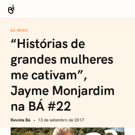
S
k
Revista Bá
i
p
BÁ NEWS
t
“Histórias de
o
c
grandes mulheres
o
n
me cativam”,
t
e
Jayme Monjardim
n
t
na BÁ #22
Revista Bá
13 de setembro de 2017