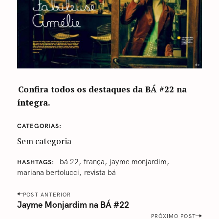
Confira todos os destaques da BÁ #22 na
íntegra.
CATEGORIAS
Sem categoria
bá 22
frança
jayme monjardim
HASHTAGS
mariana bertolucci
revista bá
P
POST ANTERIOR
o
Jayme Monjardim na BÁ #22
s
PRÓXIMO POST