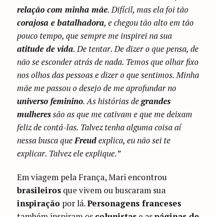
relação com minha mãe
. Difícil, mas ela foi tão
corajosa e batalhadora
, e chegou tão alto em tão
pouco tempo, que sempre me inspirei na sua
atitude de vida
. De tentar. De dizer o que pensa, de
não se esconder atrás de nada. Temos que olhar fixo
nos olhos das pessoas e dizer o que sentimos. Minha
mãe me passou o desejo de me aprofundar no
universo feminino
. As histórias de
grandes
mulheres
são as que me cativam e que me deixam
feliz de contá-las. Talvez tenha alguma coisa aí
nessa busca que
Freud
explica, eu não sei te
explicar. Talvez ele explique.”
Em viagem pela França, Mari encontrou
brasileiros
que vivem ou buscaram sua
inspiração
por lá.
Personagens franceses
também inspiram os
colunistas
e as
páginas de