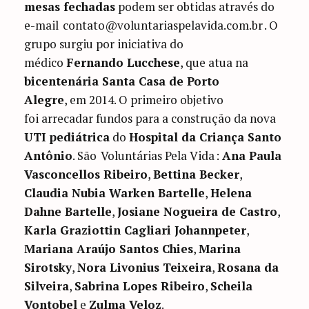
mesas fechadas
podem ser obtidas através do
e-mail
contato@voluntariaspelavida.com.br
. O
grupo surgiu por iniciativa do
médico
Fernando Lucchese
, que atua na
bicentenária Santa Casa de Porto
Alegre
, em 2014. O primeiro objetivo
foi arrecadar fundos para a construção da nova
UTI pediátrica
do
Hospital da Criança Santo
Antônio
. São
Voluntárias Pela Vida
:
Ana Paula
Vasconcellos Ribeiro
,
Bettina Becker
,
Claudia Nubia Warken Bartelle
,
Helena
Dahne Bartelle
,
Josiane Nogueira de Castro
,
Karla Graziottin Cagliari Johannpeter
,
Mariana Araújo Santos Chies
,
Marina
Sirotsky
,
Nora Livonius Teixeira
,
Rosana da
Silveira
,
Sabrina Lopes Ribeiro
,
Scheila
Vontobel
e
Zulma Veloz
.