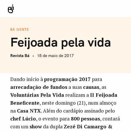
S
k
Revista Bá
i
p
BÁ GENTE
t
Feijoada pela vida
o
c
Revista Bá
18 de maio de 2017
o
n
t
Dando início à
programação 2017
para
e
arrecadação de fundos
a suas
causas
, as
n
Voluntárias Pela Vida
realizam a
II Feijoada
t
Beneficente
, neste domingo (21), num almoço
na
Casa NTX
. Além do cardápio assinado pelo
chef Lúcio
, o evento para
800 pessoas
, contará
com um
show
da dupla
Zezé Di Camargo &