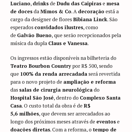
Luciano
,
drinks
de
Dudu das Caipiras
e
mesa
de doces
da
Mimos & Co
. A
decoração
está a
cargo da designer de flores
Bibiana Linck
. São
esperados
convidados ilustres
, como
de
Galvão Bueno
, que serão recepcionados pela
música da dupla
Claus e Vanessa
.
Os ingressos estão disponíveis na bilheteria do
Teatro Bourbon Country
por R$ 500, sendo
que
100% da renda arrecadada
será revertida
para o novo projeto de
ampliação e reforma
das
salas de cirurgia neurológica
do
Hospital São José
, dentro do
Complexo Santa
Casa
. O custo total da obra é de
R$
5,6 milhões
, que devem ser arrecadados ao
longo dos próximos meses através de
eventos
e
doações diretas
. Com a reforma, o
tempo de