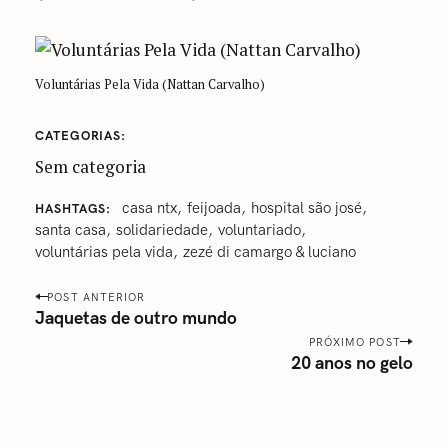
Voluntárias Pela Vida (Nattan Carvalho)
CATEGORIAS
Sem categoria
casa ntx
feijoada
hospital são josé
HASHTAGS
santa casa
‎solidariedade
voluntariado
voluntárias pela vida
zezé di camargo & luciano
P
POST ANTERIOR
o
Jaquetas de outro mundo
s
PRÓXIMO POST
20 anos no gelo
t
n
a
v