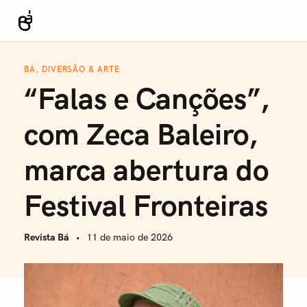
S
k
Revista Bá
i
p
BÁ, DIVERSÃO & ARTE
t
“Falas e Canções”,
o
c
com Zeca Baleiro,
o
n
marca abertura do
t
e
Festival Fronteiras
n
t
Revista Bá
11 de maio de 2026