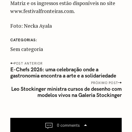
Matriz e os ingressos estão disponíveis no site
www.festivalfronteiras.com.
Foto: Necka Ayala
CATEGORIAS
Sem categoria
P
POST ANTERIOR
o
E-Chefs 2026: uma celebração onde a
gastronomia encontra a arte e a solidariedade
s
t
PRÓXIMO POST
Leo Stockinger ministra cursos de desenho com
n
modelos vivos na Galeria Stockinger
a
v
i
g
a
0 comments