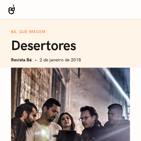
S
k
Revista Bá
i
p
BÁ, QUE IMAGEM
t
Desertores
o
c
Revista Bá
2 de janeiro de 2018
o
n
t
e
n
t