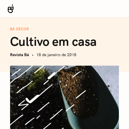
S
k
Revista Bá
i
p
BÁ DECOR
t
Cultivo em casa
o
c
Revista Bá
18 de janeiro de 2018
o
n
t
e
n
t