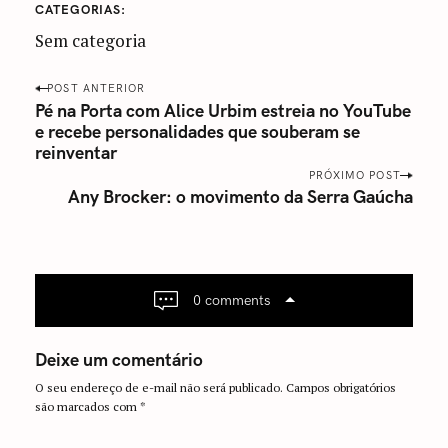
CATEGORIAS
Sem categoria
P
POST ANTERIOR
o
Pé na Porta com Alice Urbim estreia no YouTube
e recebe personalidades que souberam se
s
reinventar
t
PRÓXIMO POST
n
Any Brocker: o movimento da Serra Gaúcha
a
v
i
g
a
0 comments
t
i
Deixe um comentário
o
O seu endereço de e-mail não será publicado.
Campos obrigatórios
n
são marcados com
*