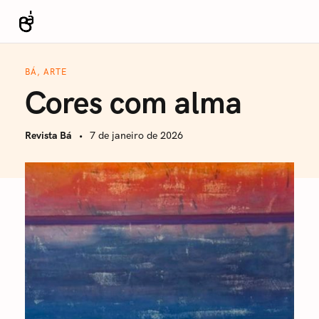
S
k
Revista Bá
i
p
BÁ, ARTE
t
Cores com alma
o
c
Revista Bá
7 de janeiro de 2026
o
n
t
e
n
t