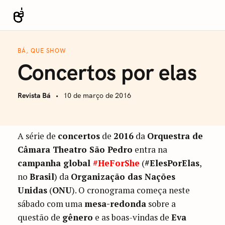
S
k
Revista Bá
i
p
BÁ, QUE SHOW
t
Concertos por elas
o
c
Revista Bá
10 de março de 2016
o
n
t
A série de
concertos
de
2016
da
Orquestra de
e
Câmara Theatro São Pedro
entra na
n
campanha global ‪
#‎HeForShe
‬ (
‪#‎ElesPorElas
‬,
t
no
Brasil
) da
Organização das Nações
Unidas
(
ONU
). O cronograma começa neste
sábado com uma
mesa-redonda
sobre a
questão de
gênero
e as boas-vindas de
Eva