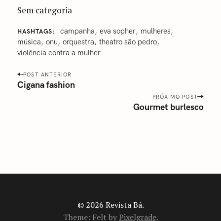
Sem categoria
‎campanha
‎eva sopher
‎mulheres
HASHTAGS
‎música
‎onu
‎orquestra
‎theatro são pedro‬
‎violência contra a mulher‬
P
POST ANTERIOR
o
Cigana fashion
s
PRÓXIMO POST
Gourmet burlesco
t
n
a
v
i
g
a
t
i
© 2026 Revista Bá.
o
Theme: Felt by
Pixelgrade
.