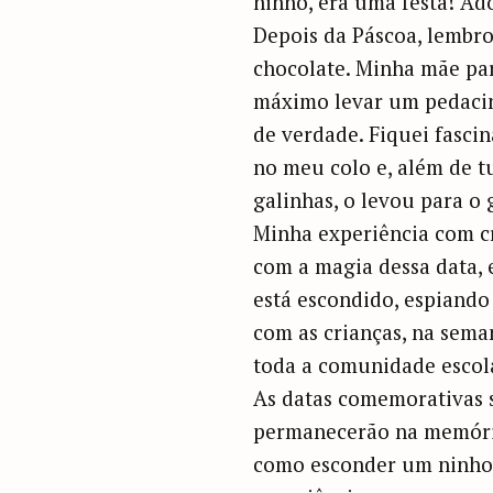
ninho, era uma festa! Ad
Depois da Páscoa, lembr
chocolate. Minha mãe par
máximo levar um pedacin
de verdade. Fiquei fasci
no meu colo e, além de t
galinhas, o levou para o 
Minha experiência com cr
com a magia dessa data, 
está escondido, espiando
com as crianças, na sema
toda a comunidade escola
As datas comemorativas s
permanecerão na memória
como esconder um ninho o