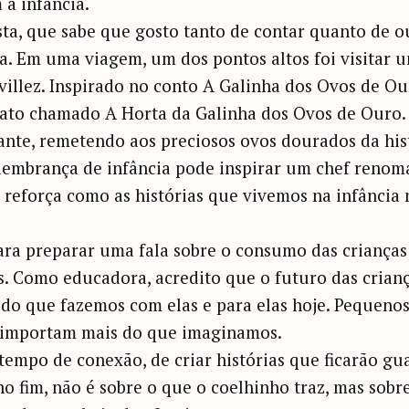
a infância.
sta, que sabe que gosto tanto de contar quanto de ou
a. Em uma viagem, um dos pontos altos foi visitar 
villez. Inspirado no conto A Galinha dos Ovos de Ou
rato chamado A Horta da Galinha dos Ovos de Ouro.
ante, remetendo aos preciosos ovos dourados da hist
lembrança de infância pode inspirar um chef renoma
ó reforça como as histórias que vivemos na infânci
ara preparar uma fala sobre o consumo das crianças 
s. Como educadora, acredito que o futuro das crianç
 do que fazemos com elas e para elas hoje. Pequenos
 importam mais do que imaginamos.
tempo de conexão, de criar histórias que ficarão g
no fim, não é sobre o que o coelhinho traz, mas sobre