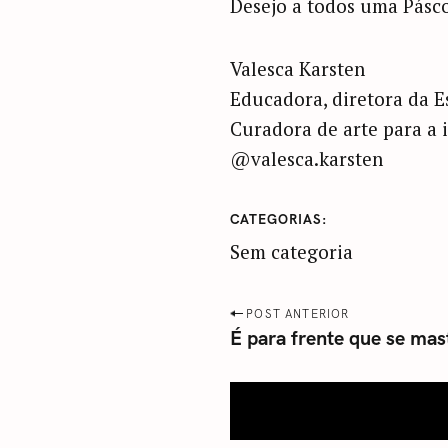
Desejo a todos uma Pásco
Valesca Karsten
Educadora, diretora da E
Curadora de arte para a 
@valesca.karsten
CATEGORIAS
Sem categoria
P
POST ANTERIOR
É para frente que se mas
o
s
t
n