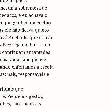
aquela época.
che, uma sobremesa de
pedaços, e eu achava o
m que ganhei um coelho
s ele não ficava quieto
 avó Adelaide, que criava
talvez seja melhor assim.
as continuam encantadas
nos fantasiam que ele
uando enfeitamos a escola
s: pais, responsáveis e
rituais que
re. Pequenos gestos,
lhes, mas são essas