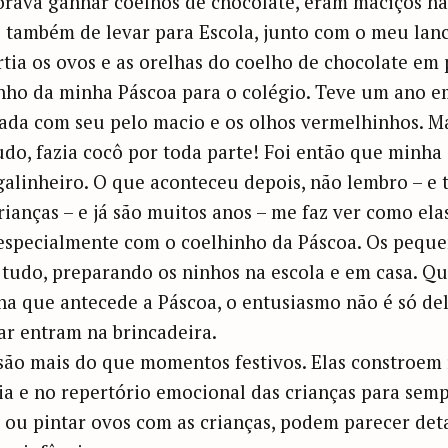
orava ganhar coelhos de chocolate, eram maciços n
o também de levar para Escola, junto com o meu lan
tia os ovos e as orelhas do coelho de chocolate em 
ho da minha Páscoa para o colégio. Teve um ano e
nada com seu pelo macio e os olhos vermelhinhos. Ma
udo, fazia cocô por toda parte! Foi então que minha
galinheiro. O que aconteceu depois, não lembro – e 
ianças – e já são muitos anos – me faz ver como el
especialmente com o coelhinho da Páscoa. Os peque
 tudo, preparando os ninhos na escola e em casa. Q
na que antecede a Páscoa, o entusiasmo não é só dela
r entram na brincadeira.
ão mais do que momentos festivos. Elas constroem 
 e no repertório emocional das crianças para semp
u pintar ovos com as crianças, podem parecer deta