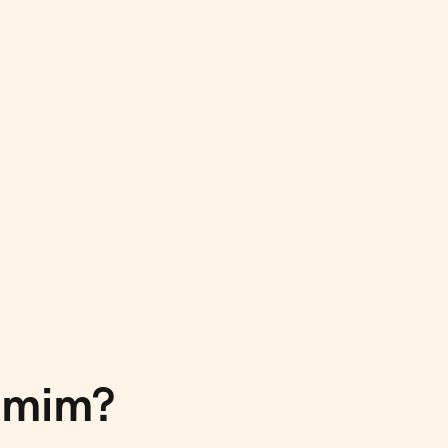
ista Bá
a mim?