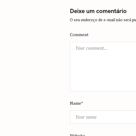
a
v
Deixe um comentário
i
O seu endereço de e-mail não será pu
g
a
Comment
t
i
o
n
Name*
Website