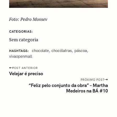
Foto: Pedro Monsev
CATEGORIAS
Sem categoria
‪‎chocolate
‎chocólatras
‎páscoa‬
HASHTAGS
‎vivaopenmall‬
P
POST ANTERIOR
o
Velejar é preciso
s
PRÓXIMO POST
“Feliz pelo conjunto da obra” – Martha
t
Medeiros na BÁ #10
n
a
v
i