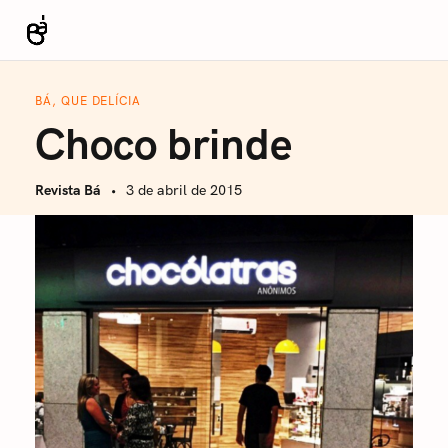
S
k
Revista Bá
i
p
BÁ, QUE DELÍCIA
t
Choco brinde
o
c
Revista Bá
3 de abril de 2015
o
n
t
e
n
t