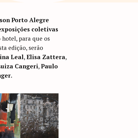
son Porto Alegre
exposições coletivas
 hotel, para que os
sta edição, serão
ina Leal
,
Elisa Zattera
,
uiza Cangeri
,
Paulo
nger
.