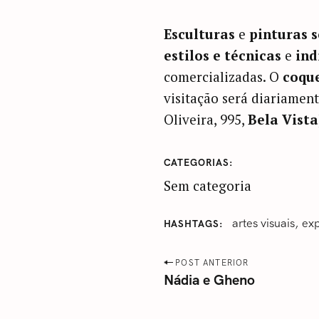
Esculturas
e
pinturas s
estilos e técnicas
e
ind
comercializadas. O
coqu
visitação será diariament
Oliveira, 995,
Bela Vista
CATEGORIAS
Sem categoria
artes visuais
ex
HASHTAGS
P
POST ANTERIOR
Nádia e Gheno
o
s