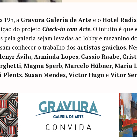
às 19h, a
Gravura Galeria de Arte
e o
Hotel Radis
ição do projeto
Check-in com Arte
. O intuito é que
s pela galeria sejam levadas ao lobby e mezanino do
ssam conhecer o trabalho dos
artistas gaúchos
. Ne
lenyr Ávila
,
Arminda Lopes
,
Cassio Raabe
,
Crist
rghetti
,
Magna Sperb
,
Marcelo Hübner
,
Maria L
i Plentz
,
Susan Mendes
,
Victor Hugo
e
Vitor Se