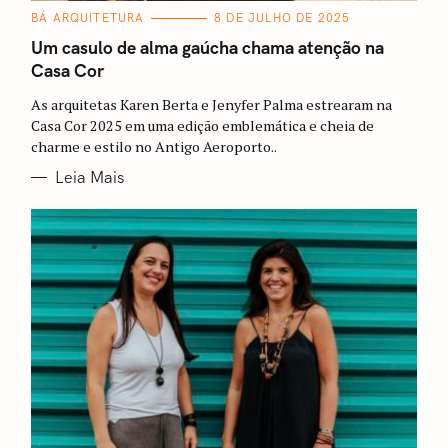
C
BÁ ARQUITETURA
8 DE JULHO DE 2025
A
T
Um casulo de alma gaúcha chama atenção na
E
Casa Cor
G
O
R
As arquitetas Karen Berta e Jenyfer Palma estrearam na
I
A
Casa Cor 2025 em uma edição emblemática e cheia de
S
charme e estilo no Antigo Aeroporto..
Leia Mais