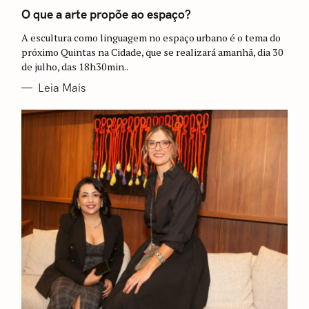
A
T
O que a arte propõe ao espaço?
E
G
A escultura como linguagem no espaço urbano é o tema do
O
R
próximo Quintas na Cidade, que se realizará amanhã, dia 30
I
de julho, das 18h30min..
A
S
Leia Mais