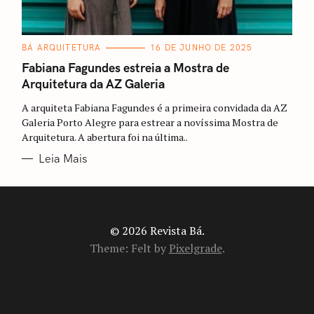
C
BÁ ARQUITETURA
16 DE JUNHO DE 2025
A
T
Fabiana Fagundes estreia a Mostra de
E
Arquitetura da AZ Galeria
G
O
R
A arquiteta Fabiana Fagundes é a primeira convidada da AZ
I
A
Galeria Porto Alegre para estrear a novíssima Mostra de
S
Arquitetura. A abertura foi na última..
Leia Mais
© 2026 Revista Bá.
Theme: Felt by
Pixelgrade
.